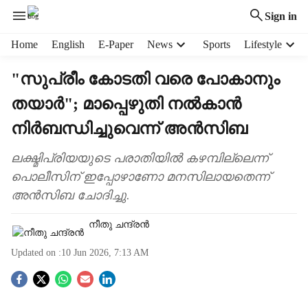
Sign in
H
Home
English
E-Paper
News
Sports
Lifestyle
e
a
"സുപ്രീം കോടതി വരെ പോകാനും
d
തയാർ"; ‌മാപ്പെഴുതി നൽകാൻ
e
r
നിർബന്ധിച്ചുവെന്ന് അൻസിബ
m
e
ലക്ഷ്മിപ്രിയയുടെ പരാതിയിൽ കഴമ്പില്ലെന്ന്
n
പൊലീസിന് ഇപ്പോഴാണോ മനസിലായതെന്ന്
u
i
അൻസിബ ചോദിച്ചു.
t
e
നീതു ചന്ദ്രൻ
m
s
Updated on :
10 Jun 2026, 7:13 AM
S