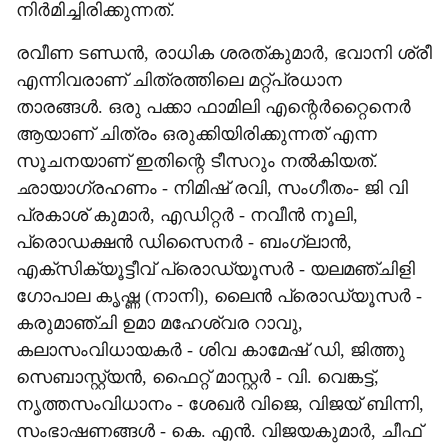
നിർമിച്ചിരിക്കുന്നത്.
രവീണ ടണ്ഡന്‍, രാധിക ശരത്കുമാര്‍, ഭവാനി ശ്രീ
എന്നിവരാണ് ചിത്രത്തിലെ മറ്റ്പ്രധാന
താരങ്ങൾ. ഒരു പക്കാ ഫാമിലി എന്റെർറ്റൈനെർ
ആയാണ് ചിത്രം ഒരുക്കിയിരിക്കുന്നത് എന്ന
സൂചനയാണ് ഇതിന്റെ ടീസറും നൽകിയത്.
ഛായാഗ്രഹണം - നിമിഷ് രവി, സംഗീതം- ജി വി
പ്രകാശ് കുമാർ, എഡിറ്റർ - നവീൻ നൂലി,
പ്രൊഡക്ഷൻ ഡിസൈനർ - ബംഗ്ലാൻ,
എക്സിക്യൂട്ടീവ് പ്രൊഡ്യൂസർ - യലമഞ്ചിളി
ഗോപാല കൃഷ്ണ (നാനി), ലൈൻ പ്രൊഡ്യൂസർ -
കരുമാഞ്ചി ഉമാ മഹേശ്വര റാവു,
കലാസംവിധായകർ - ശിവ കാമേഷ് ഡി, ജിത്തു
സെബാസ്റ്റ്യൻ, ഫൈറ്റ് മാസ്റ്റർ - വി. വെങ്കട്ട്,
നൃത്തസംവിധാനം - ശേഖർ വിജെ, വിജയ് ബിന്നി,
സംഭാഷണങ്ങൾ - കെ. എൻ. വിജയകുമാർ, ചീഫ്