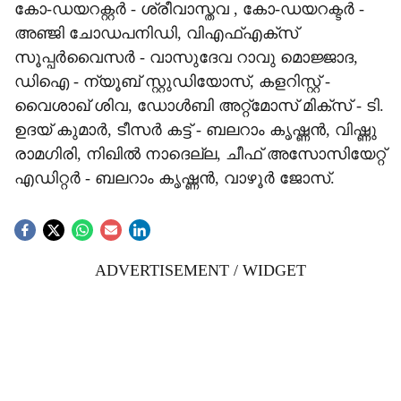
കോ-ഡയറക്റ്റർ - ശ്രീവാസ്തവ , കോ-ഡയറക്ടർ -
അഞ്ജി ചോഡപനിഡി, വിഎഫ്എക്സ്
സൂപ്പർവൈസർ - വാസുദേവ റാവു മൊജ്ജാദ,
ഡിഐ - ന്യൂബ് സ്റ്റുഡിയോസ്, കളറിസ്റ്റ് -
വൈശാഖ് ശിവ, ഡോൾബി അറ്റ്മോസ് മിക്സ് - ടി.
ഉദയ് കുമാർ, ടീസർ കട്ട് - ബലറാം കൃഷ്ണൻ, വിഷ്ണു
രാമഗിരി, നിഖിൽ നാദെല്ല, ചീഫ് അസോസിയേറ്റ്
എഡിറ്റർ - ബലറാം കൃഷ്ണൻ, വാഴൂർ ജോസ്.
ADVERTISEMENT / WIDGET