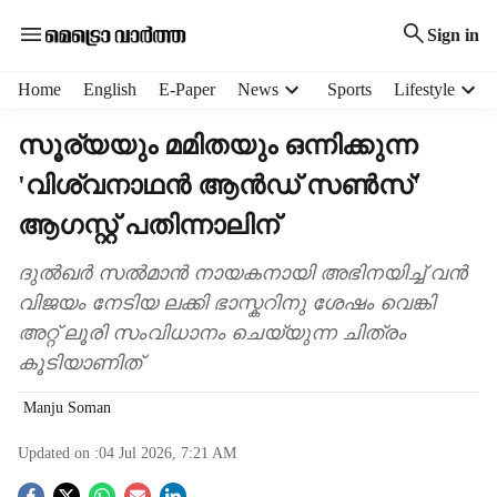
Sign in
H
Home
English
E-Paper
News
Sports
Lifestyle
e
a
സൂര്യയും മമിതയും ഒന്നിക്കുന്ന
d
'വിശ്വനാഥൻ ആൻഡ് സൺസ്'
e
r
ആഗസ്റ്റ് പതിന്നാലിന്
m
e
ദുൽഖർ സൽമാൻ നായകനായി അഭിനയിച്ച് വൻ
n
വിജയം നേടിയ ലക്കി ഭാസ്കറിനു ശേഷം വെങ്കി
u
i
അറ്റ് ലൂരി സംവിധാനം ചെയ്യുന്ന ചിത്രം
t
കൂടിയാണിത്
e
m
Manju Soman
s
Updated on :
04 Jul 2026, 7:21 AM