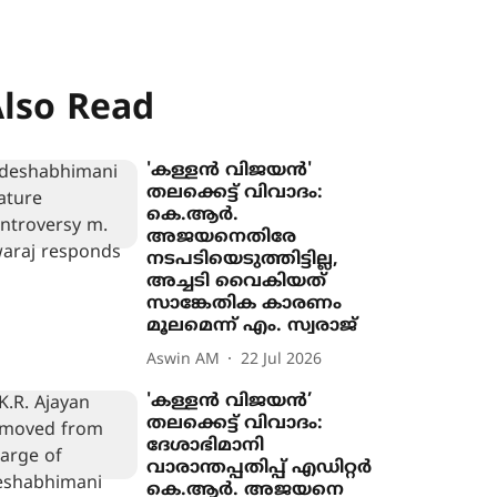
lso Read
'കള്ളൻ വിജയൻ'
തലക്കെട്ട് വിവാദം:
കെ.ആർ.
അജയനെതിരേ
നടപടിയെടുത്തിട്ടില്ല,
അച്ചടി വൈകിയത്
സാങ്കേതിക കാരണം
മൂലമെന്ന് എം. സ്വരാജ്
Aswin AM
22 Jul 2026
'കള്ളൻ വിജയൻ’
തലക്കെട്ട് വിവാദം:
ദേശാഭിമാനി
വാരാന്തപ്പതിപ്പ് എഡിറ്റർ
കെ.ആർ. അജയനെ