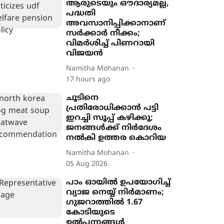
ആരുടെയും ഔദാര്യമല്ല,
പദ്ധതി
അവസാനിപ്പിക്കാനാണ്
സർക്കാർ നീക്കം;
വിമർശിച്ച് പിണറായി
വിജയൻ
Namitha Mohanan
17 hours ago
ചൂടിനെ
പ്രതിരോധിക്കാൻ പട്ടി
ഇറച്ചി സൂപ്പ് കഴിക്കൂ;
ജനങ്ങൾക്ക് നിർദേശം
നൽകി ഉത്തര കൊറിയ
Namitha Mohanan
05 Aug 2026
പാം ഓയിൽ ഉപയോഗിച്ച്
വ്യാജ നെയ്യ് നിർമാണം;
ഗുജറാത്തിൽ 1.67
കോടിയുടെ
ഉൽപന്നങ്ങൾ