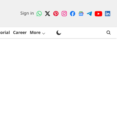
Sign in
orial
Career
More