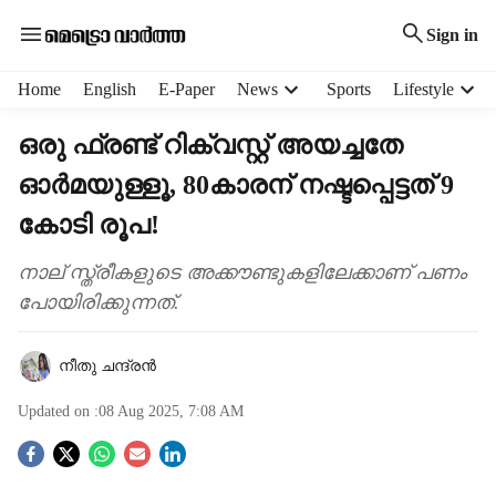
Sign in
H
Home
English
E-Paper
News
Sports
Lifestyle
e
a
ഒരു ഫ്രണ്ട് റിക്വസ്റ്റ് അയച്ചതേ
d
ഓർമയുള്ളൂ, 80കാരന് നഷ്ടപ്പെട്ടത് 9
e
r
കോടി രൂപ!
m
e
നാല് സ്ത്രീകളുടെ അക്കൗണ്ടുകളിലേക്കാണ് പണം
n
പോയിരിക്കുന്നത്.
u
i
t
നീതു ചന്ദ്രൻ
e
m
Updated on :
08 Aug 2025, 7:08 AM
s
S