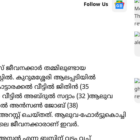
Follow Us
 ജീവനക്കാർ തമ്മിലുണ്ടായ
്റിൽ. കുറുമശ്ശേരി ആലപ്പടിയിൽ
ട്ടാരക്കൽ വീട്ടിൽ ജിതിൻ (35
 വീട്ടിൽ അബ്ദുൽ സദ്ദാം (32 )ആലുവ
പിൽ അൻസൺ ജോബ് (38)
്റ്റ് ചെയ്തത്. ആലുവ-ഫോർട്ടുകൊച്ചി
െ ജീവനക്കാരാണ് ഇവർ.
സ്ലൻ എന്ന ബസിന് വട്ടം വച്ച്