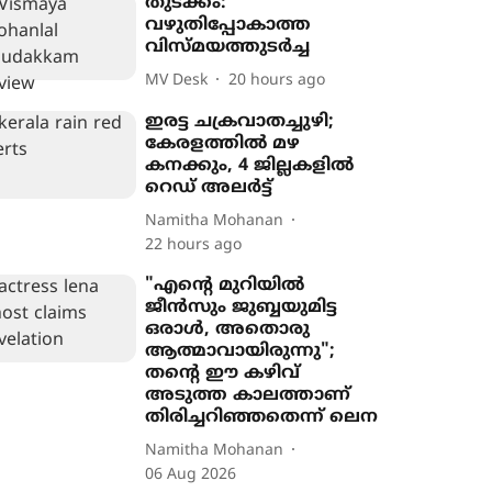
തുടക്കം:
വഴുതിപ്പോകാത്ത
വിസ്മയത്തുടർച്ച
MV Desk
20 hours ago
ഇരട്ട ചക്രവാതച്ചുഴി;
കേരളത്തിൽ മഴ
കനക്കും, 4 ജില്ലകളിൽ
റെഡ് അലർട്ട്
Namitha Mohanan
22 hours ago
"എന്‍റെ മുറിയിൽ
ജീൻസും ജുബ്ബയുമിട്ട
ഒരാൾ, അതൊരു
ആത്മാവായിരുന്നു";
തന്‍റെ ഈ കഴിവ്
അടുത്ത കാലത്താണ്
തിരിച്ചറിഞ്ഞതെന്ന് ലെന
Namitha Mohanan
06 Aug 2026