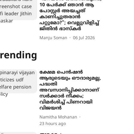
10 പേർക്ക് ഞാൻ ആ
പോസ്റ്റർ അയച്ചത്
കാണിച്ചുതരാൻ
പറ്റുമോ?"; വെല്ലുവിളിച്ച്
ജിതിൻ ഭാസ്കർ
Manju Soman
06 Jul 2026
rending
ക്ഷേമ പെൻഷൻ
ആരുടെയും ഔദാര്യമല്ല,
പദ്ധതി
അവസാനിപ്പിക്കാനാണ്
സർക്കാർ നീക്കം;
വിമർശിച്ച് പിണറായി
വിജയൻ
Namitha Mohanan
23 hours ago