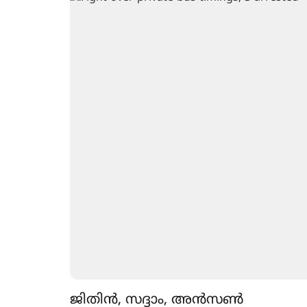
ജിതിൻ, സദ്ദാം, അൻസൺ