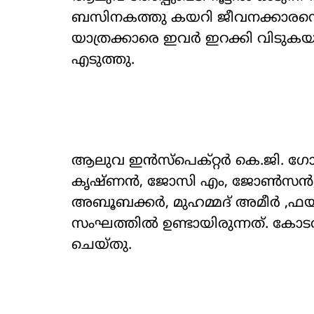
ബസിനകത്തു കയറി ജീവനക്കാരനെ
യാത്രക്കാരെ ഇവർ ഇറക്കി വിടുകയ
എടുത്തു.
ആലുവ ഇൻസ്പെക്റ്റർ കെ.ജി. ഗ
കൃഷ്ണൻ, ജോസി എം, ജോൺസൻ, സ
അബൂബക്കർ, മുഹമ്മദ് അമീർ ,ഫ
സംഘത്തിൽ ഉണ്ടായിരുന്നത്. കോട
ചെയ്തു.