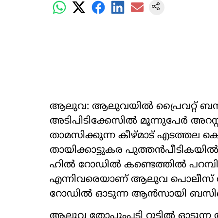
ആലുവ: ആലുവയിൽ പ്രൈവറ്റ് ബസ്
അടിപിടിക്കേസിൽ മൂന്നുപേർ അറസ്റ
താമസിക്കുന്ന കീഴ്മാട് എടത്തല കൊ
തായിക്കാട്ടുകര പുത്തൻപീടികയിൽ
ഹിൽ റോഡിൽ കണ്ടെത്തിൽ പറമ്
എന്നിവരെയാണ് ആലുവ പൊലീസ് അറസ
റോഡിൽ ഓടുന്ന ആൻസായി ബസില
ആലുവ തോപ്പുംപടി റൂട്ടിൽ ഓടുന്ന അ