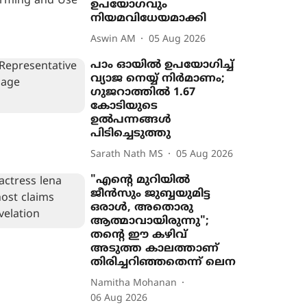
ഉപയോഗവും
നിയമവിധേയമാക്കി
Aswin AM
05 Aug 2026
പാം ഓയിൽ ഉപയോഗിച്ച്
വ്യാജ നെയ്യ് നിർമാണം;
ഗുജറാത്തിൽ 1.67
കോടിയുടെ
ഉൽപന്നങ്ങൾ
പിടിച്ചെടുത്തു
Sarath Nath MS
05 Aug 2026
"എന്‍റെ മുറിയിൽ
ജീൻസും ജുബ്ബയുമിട്ട
ഒരാൾ, അതൊരു
ആത്മാവായിരുന്നു";
തന്‍റെ ഈ കഴിവ്
അടുത്ത കാലത്താണ്
തിരിച്ചറിഞ്ഞതെന്ന് ലെന
Namitha Mohanan
06 Aug 2026