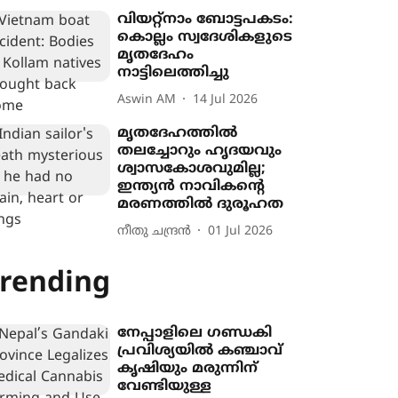
വിയറ്റ്നാം ബോട്ടപകടം:
കൊല്ലം സ്വദേശികളുടെ
മൃതദേഹം
നാട്ടിലെത്തിച്ചു
Aswin AM
14 Jul 2026
മൃതദേഹത്തിൽ
തലച്ചോറും ഹൃദയവും
ശ്വാസകോശവുമില്ല;
ഇന്ത്യൻ നാവികന്‍റെ
മരണത്തിൽ ദുരൂഹത
നീതു ചന്ദ്രൻ
01 Jul 2026
rending
നേപ്പാളിലെ ഗണ്ഡകി
പ്രവിശ‍്യയിൽ കഞ്ചാവ്
കൃഷി‍യും മരുന്നിന്
വേണ്ടിയുള്ള