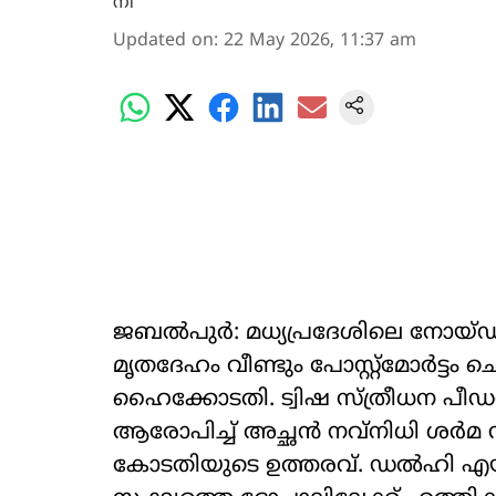
Updated on
:
22 May 2026, 11:37 am
ജബൽപുർ: മധ്യപ്രദേശിലെ നോയ്ഡ
മൃതദേഹം വീണ്ടും പോസ്റ്റ്മോർട്ടം
ഹൈക്കോടതി. ട്വിഷ സ്ത്രീധന പീഡന
ആരോപിച്ച് അച്ഛൻ നവ്നിധി ശർമ
കോടതിയുടെ ഉത്തരവ്. ഡൽഹി എയിം