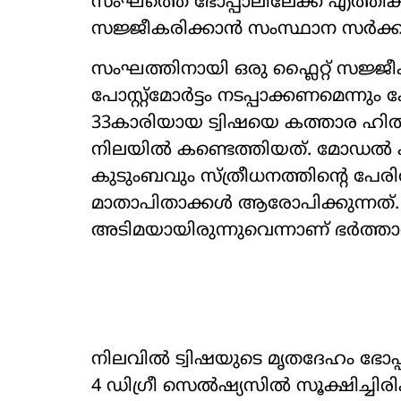
സംഘത്തെ ഭോപ്പാലിലേക്ക് എത്തിക്ക
സജ്ജീകരിക്കാൻ സംസ്ഥാന സർക്കാരി
സംഘത്തിനാ‍യി ഒരു ഫ്ലൈറ്റ് സജ്ജീക
പോസ്റ്റ്മോർട്ടം നടപ്പാക്കണമെന്നും 
33കാരിയായ ട്വിഷയെ കത്താര ഹിൽസി
നിലയിൽ കണ്ടെത്തിയത്. മോഡൽ ക
കുടുംബവും സ്ത്രീധനത്തിന്‍റെ പേരിൽ
മാതാപിതാക്കൾ ആരോപിക്കുന്നത്. എ
അടിമയായിരുന്നുവെന്നാണ് ഭർത്താ
നിലവിൽ ട്വിഷയുടെ മൃതദേഹം ഭോപ
4 ഡിഗ്രീ സെൽഷ്യസിൽ സൂക്ഷിച്ചിര