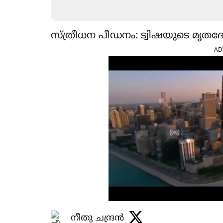
സ്ത്രീധന പീഡനം: ട്വിഷയുടെ മൃതദേഹം
AD
നീതു ചന്ദ്രൻ