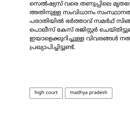
സെൽഷ്യസ് വരെ തണുപ്പിലെ മൃതദ
അതിനുള്ള സംവിധാനം സംസ്ഥാനത്ത് 
പരാതിയിൽ ഭർത്താവ് സമർഥ് സിങ്
പൊലീസ് കേസ് രജിസ്റ്റർ ചെയ്തിട്ട
ഇയാളെക്കുറിച്ചുള്ള വിവരങ്ങൾ ന
പ്രഖ്യാപിച്ചിട്ടുണ്ട്.
high court
madhya pradesh