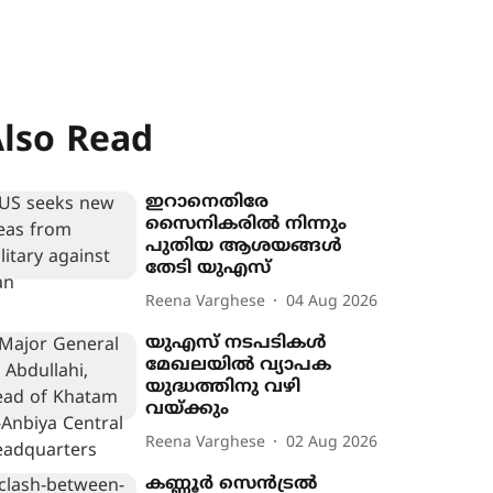
lso Read
ഇറാനെതിരേ
സൈനികരിൽ നിന്നും
പുതിയ ആശയങ്ങൾ
തേടി യുഎസ്
Reena Varghese
04 Aug 2026
യുഎസ് നടപടികൾ
മേഖലയിൽ വ്യാപക
യുദ്ധത്തിനു വഴി
വയ്ക്കും
Reena Varghese
02 Aug 2026
കണ്ണൂർ സെൻ‌ട്രൽ