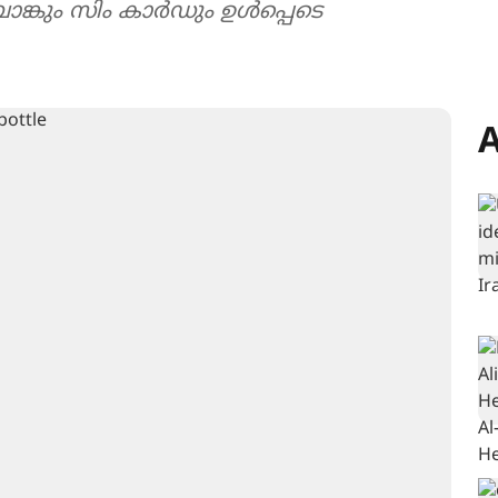
കും സിം കാർഡും ഉൾപ്പെടെ
A