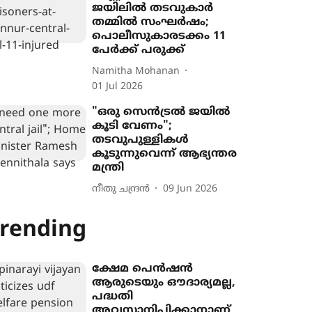
ജയിലിൽ തടവുകാർ
തമ്മിൽ സംഘർഷം;
പൊലീസുകാരടക്കം 11
പേർക്ക് പരുക്ക്
Namitha Mohanan
01 Jul 2026
"ഒരു സെൻട്രൽ ജയിൽ
കൂടി വേണം";
തടവുപുള്ളികൾ
കൂടുന്നുവെന്ന് ‍ആഭ്യന്തര
മന്ത്രി
നീതു ചന്ദ്രൻ
09 Jun 2026
rending
ക്ഷേമ പെൻഷൻ
ആരുടെയും ഔദാര്യമല്ല,
പദ്ധതി
അവസാനിപ്പിക്കാനാണ്