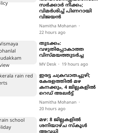
സർക്കാർ നീക്കം;
വിമർശിച്ച് പിണറായി
വിജയൻ
Namitha Mohanan
22 hours ago
തുടക്കം:
വഴുതിപ്പോകാത്ത
വിസ്മയത്തുടർച്ച
MV Desk
19 hours ago
ഇരട്ട ചക്രവാതച്ചുഴി;
കേരളത്തിൽ മഴ
കനക്കും, 4 ജില്ലകളിൽ
റെഡ് അലർട്ട്
Namitha Mohanan
20 hours ago
മഴ: 8 ജില്ലകളിൽ
ശനിയാഴ്ച സ്കൂൾ
അവധി