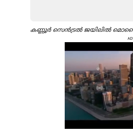
കണ്ണൂർ സെൻട്രൽ ജയിലിൽ മൊ
AD