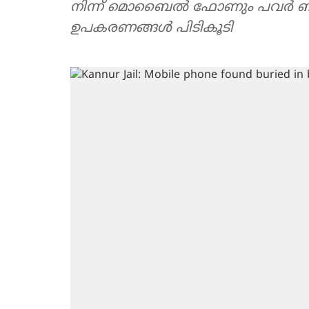
നിന്ന് മൊബൈൽ ഫോണും പവർ ബാങ്
ഉപകരണങ്ങൾ പിടികൂടി