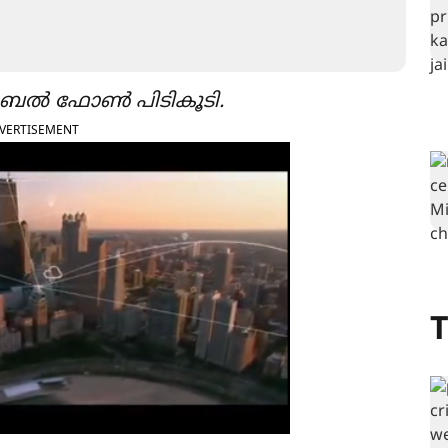
ബൈൽ ഫോൺ പിടികൂടി.
VERTISEMENT
T