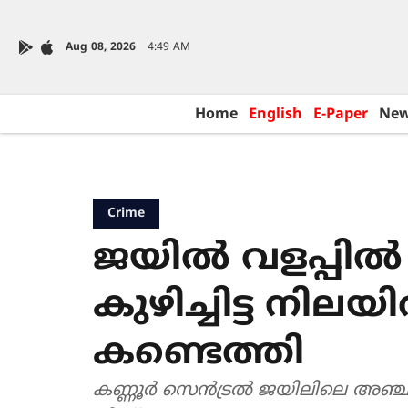
Aug 08, 2026
4:49 AM
Home
English
E-Paper
Ne
Crime
ജയിൽ വളപ്പിൽ ക
കുഴിച്ചിട്ട ന
കണ്ടെത്തി
കണ്ണൂർ സെൻട്രൽ ജയിലിലെ അഞ്ചാം ബ