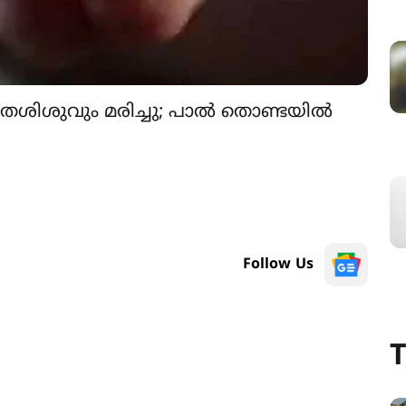
ജാതശിശുവും മരിച്ചു; പാൽ തൊണ്ടയിൽ
Follow Us
T