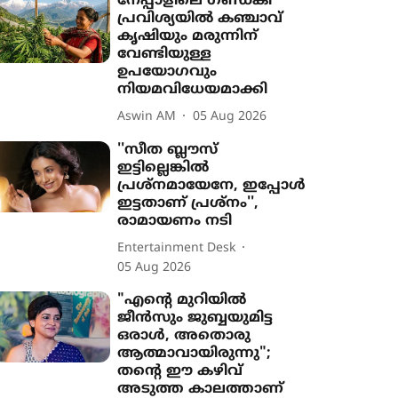
നേപ്പാളിലെ ഗണ്ഡകി
പ്രവിശ‍്യയിൽ കഞ്ചാവ്
കൃഷി‍യും മരുന്നിന്
വേണ്ടിയുള്ള
ഉപയോഗവും
നിയമവിധേയമാക്കി
Aswin AM
05 Aug 2026
''സീത ബ്ലൗസ്
ഇട്ടില്ലെങ്കിൽ
പ്രശ്നമായേനേ, ഇപ്പോൾ
ഇട്ടതാണ് പ്രശ്നം'',
രാമായണം നടി
Entertainment Desk
05 Aug 2026
"എന്‍റെ മുറിയിൽ
ജീൻസും ജുബ്ബയുമിട്ട
ഒരാൾ, അതൊരു
ആത്മാവായിരുന്നു";
തന്‍റെ ഈ കഴിവ്
അടുത്ത കാലത്താണ്