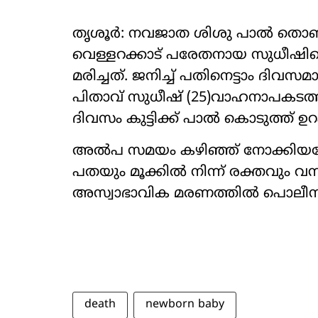
തൃശൂർ: നവജാത ശിശു പാൽ തൊണ്ടയി
വെള്ളറക്കാട് പരേതനായ സുധീഷിന
മരിച്ചത്. ജനിച്ച് പതിനെട്ടാം ദിവസ
പിതാവ് സുധീഷ് (25)വാഹനാപകടത്തി
ദിവസം കുട്ടിക്ക് പാൽ കൊടുത്ത് ഉറ
അൽപ സമയം കഴിഞ്ഞ് നോക്കിയപ്പോ
പതയും മൂക്കിൽ നിന്ന് രക്തവും വന്
അസ്വാഭാവിക മരണത്തിൽ പൊലീസ് ക
death
newborn baby