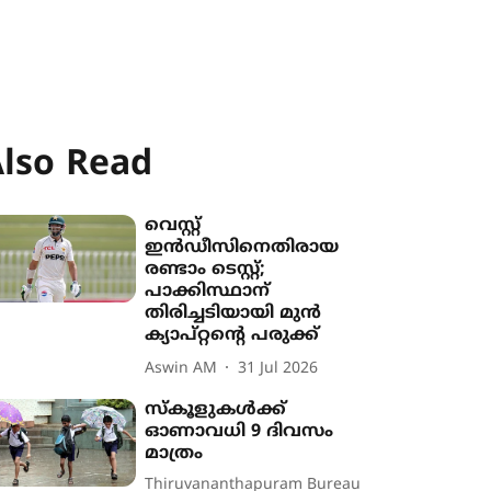
lso Read
വെസ്റ്റ്
ഇൻഡീസിനെതിരായ
രണ്ടാം ടെസ്റ്റ്;
പാക്കിസ്ഥാന്
തിരിച്ചടിയായി മുൻ
ക‍്യാപ്റ്റന്‍റെ പരുക്ക്
Aswin AM
31 Jul 2026
സ്കൂളുകൾക്ക്
ഓണാവധി 9 ദിവസം
മാത്രം
Thiruvananthapuram Bureau