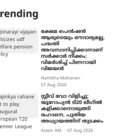
rending
ക്ഷേമ പെൻഷൻ
ആരുടെയും ഔദാര്യമല്ല,
പദ്ധതി
അവസാനിപ്പിക്കാനാണ്
സർക്കാർ നീക്കം;
വിമർശിച്ച് പിണറായി
വിജയൻ
Namitha Mohanan
07 Aug 2026
സ്റ്റീവ് വോ വിളിച്ചു;
യൂറോപ‍്യൻ ടി20 ലീഗിൽ
കളിക്കാനൊരുങ്ങി
രഹാനെ, പുതിയ
അധ‍്യായത്തിന് തുടക്കം
Aswin AM
07 Aug 2026