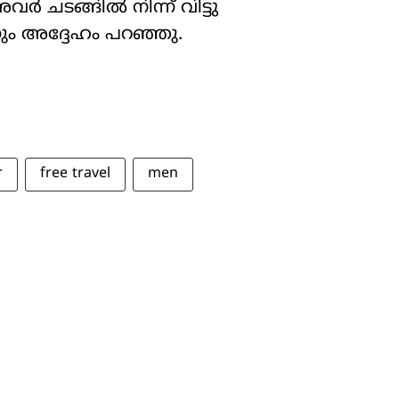
അവർ ചടങ്ങിൽ നിന്ന് വിട്ടു
നും അദ്ദേഹം പറഞ്ഞു.
r
free travel
men