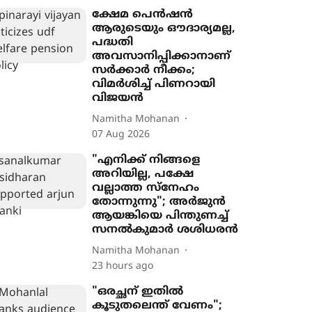
ക്ഷേമ പെൻഷൻ
ആരുടെയും ഔദാര്യമല്ല,
പദ്ധതി
അവസാനിപ്പിക്കാനാണ്
സർക്കാർ നീക്കം;
വിമർശിച്ച് പിണറായി
വിജയൻ
Namitha Mohanan
07 Aug 2026
"എനിക്ക് നിങ്ങളെ
അറിയില്ല, പക്ഷേ
വല്ലാത്ത സ്നേഹം
തോന്നുന്നു"; അർജുൻ
ആയങ്കിയെ പിന്തുണച്ച്
സനൽകുമാർ ശശിധരൻ
Namitha Mohanan
23 hours ago
"ഒരച്ഛന് ഇതില്‍
കൂടുതലെന്ത് വേണം";