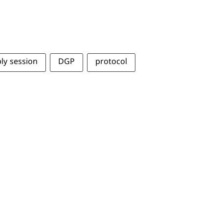
ly session
DGP
protocol