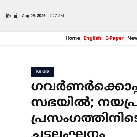
Aug 09, 2026
7:27 AM
Home
English
E-Paper
Ne
Kerala
ഗവർണർക്കൊപ്പ
സഭയിൽ; നയപ്ര
പ്രസംഗത്തിനിട
ചട്ടലംഘനം