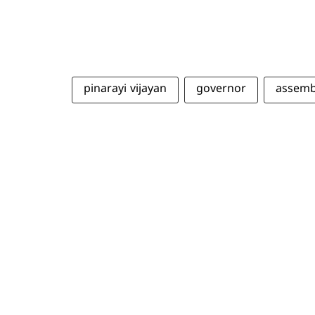
pinarayi vijayan
governor
assemb