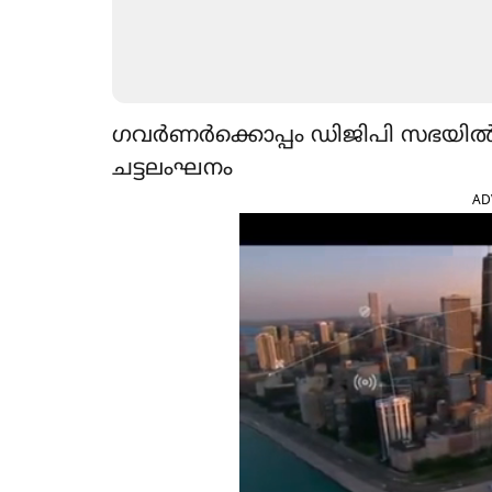
ഗവർണർക്കൊപ്പം ഡിജിപി സഭയിൽ; 
ചട്ടലംഘനം
AD