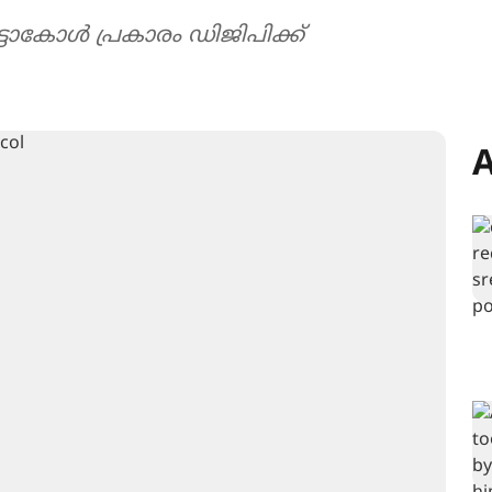
്ടോകോൾ പ്രകാരം ഡിജിപിക്ക്
A