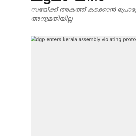
സഭയ്ക്ക് അകത്ത് കടക്കാൻ പ്രോട
അനുമതിയില്ല