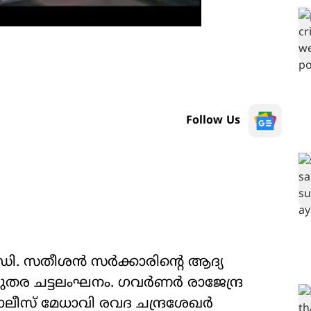
Follow Us
ഡി. സതീശൻ സർക്കാരിന്‍റെ ആദ്യ
രുതര ചട്ടലംഘനം. ഗവർണർ രാജേന്ദ്ര
ീസ് മേധാവി രവദ ചന്ദ്രശേഖർ