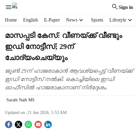
Sign in
H
Home
English
E-Paper
News
Sports
Lifestyle
e
a
മാസപ്പടി കേസ്: വീണയ്ക്ക് വീണ്ടും
d
ഇഡി നോട്ടീസ്; 29ന്
e
r
ചോദ്യംചെയ്യും
m
e
ജൂണ്‍ 29ന് ഹാജരാകാന്‍ ആവശ്യപ്പെട്ട് വീണയ്ക്ക്
n
ഇഡി നോട്ടീസ് നല്‍കി. കൊച്ചിയിലെ ഇഡി
u
i
ഓഫീസില്‍ ഹാജരാകാനാണ് നിര്‍ദ്ദേശം.
t
e
Sarath Nath MS
m
Updated on :
21 Jun 2026, 5:53 AM
s
S