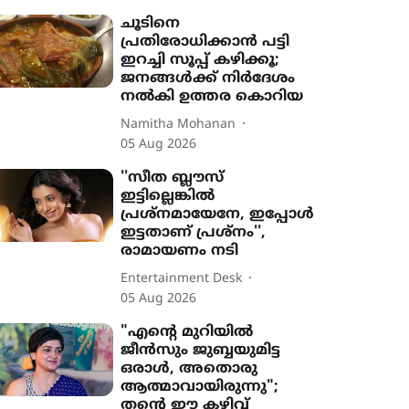
ചൂടിനെ
പ്രതിരോധിക്കാൻ പട്ടി
ഇറച്ചി സൂപ്പ് കഴിക്കൂ;
ജനങ്ങൾക്ക് നിർദേശം
നൽകി ഉത്തര കൊറിയ
Namitha Mohanan
05 Aug 2026
''സീത ബ്ലൗസ്
ഇട്ടില്ലെങ്കിൽ
പ്രശ്നമായേനേ, ഇപ്പോൾ
ഇട്ടതാണ് പ്രശ്നം'',
രാമായണം നടി
Entertainment Desk
05 Aug 2026
"എന്‍റെ മുറിയിൽ
ജീൻസും ജുബ്ബയുമിട്ട
ഒരാൾ, അതൊരു
ആത്മാവായിരുന്നു";
തന്‍റെ ഈ കഴിവ്