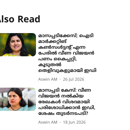
lso Read
മാസപ്പടിക്കേസ്; ഐടി
മാർക്കറ്റിങ്
കൺസൾട്ടന്‍റ് എന്ന
പേരിൽ വീണ വിജയൻ
പണം കൈപ്പറ്റി,
കൂടുതൽ
തെളിവുകളുമായി ഇഡി
Aswin AM
26 Jul 2026
മാസപ്പടി കേസ്: വീണ
വിജയൻ നൽകിയ
രേഖകൾ വിശദമായി
പരിശോധിക്കാൻ ഇഡി,
ശേഷം തുടർനടപടി‍?
Aswin AM
18 Jun 2026