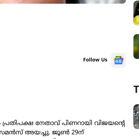
Follow Us
T
 പ്രതിപക്ഷ നേതാവ് പിണറായി വിജയന്‍റെ
മൻസ് അ‍യച്ചു. ജൂൺ 29ന്