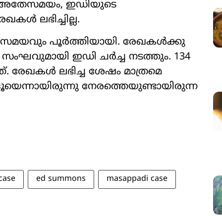
 അതേസമയം, ഇഡിയുടെ
 ലഭിച്ചില്ല.
 സമയവും പൂർത്തിയായി. രേഖകൾക്കു
ഘവുമായി ഇഡി ചർച്ച നടത്തും. 134
ത്. രേഖകൾ ലഭിച്ച ശേഷം മാത്രമെ
ളൂയെന്നായിരുന്നു നേരത്തെയുണ്ടായിരുന്ന
case
ed summons
masappadi case