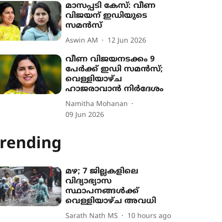
മാസപ്പടി കേസ്: വീണ
വിജയന് ഇഡിയുടെ
സമൻസ്
Aswin AM
12 Jun 2026
വീണ വിജയനടക്കം 9
പേർക്ക് ഇഡി സമൻസ്;
വെള്ളിയാഴ്ച
ഹാജരാവാൻ നിർദേശം
Namitha Mohanan
09 Jun 2026
rending
മഴ; 7 ജില്ലകളിലെ
വിദ്യാഭ്യാസ
സ്ഥാപനങ്ങൾക്ക്
വെള്ളിയാഴ്ച അവധി
Sarath Nath MS
10 hours ago