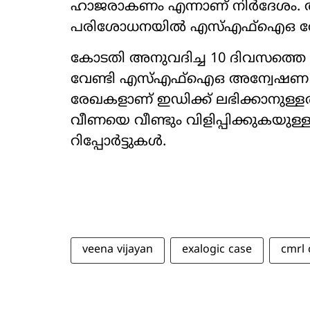
ഹാജരാകണം എന്നാണ് നിർദേശം.
പരിശോധനയിൽ എസ്എഫ്ഐഒ രേഖകൾ
കോടതി അനുവദിച്ച 10 ദിവസത്തെ
വേണ്ടി എസ്എഫ്ഐഒ അന്വേഷണ സം
രേഖകളാണ് ഇഡിക്ക് ലഭിക്കാനുള്ള
വീണയെ വീണ്ടും വിളിപ്പിക്കുകയുള്
റിപ്പോർട്ടുകൾ.
veena vijayan
exalogic case
cmrl 