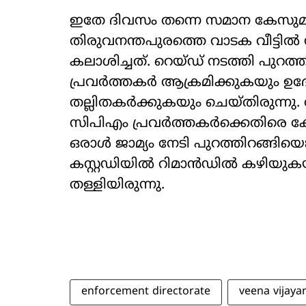
ഇതേ ദിവസം തന്നെ സമാന കേസുമായി
തിരുവനന്തപുരത്തെ വാടക വീട്ട
കലാശിച്ചത്. റെയ്ഡ് നടത്തി പുറത
പ്രവർത്തകർ ആക്രമിക്കുകയും ഉദ്
തല്ലിതകർക്കുകയും ചെയ്തിരുന്നു.
സിപിഎം പ്രവർത്തകർക്കെതിരെ ക
ഒരാൾ ജാമ്യം നേടി പുറത്തിറങ്ങിയെങ
കസ്റ്റഡിയിൽ റിമാൻഡിൽ കഴിയുകയ
തള്ളിയിരുന്നു.
enforcement directorate
veena vijaya