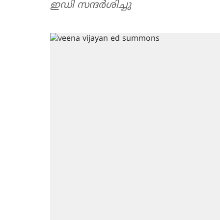
ഇഡി സന്ദർശിച്ചു