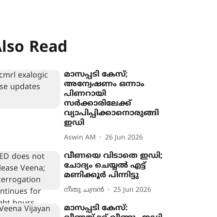
lso Read
മാസപ്പടി കേസ്;
അന്വേഷണം ഒന്നാം
പിണറായി
സർക്കാരിലേക്ക്
വ‍്യാപിപ്പിക്കാനൊരുങ്ങി
ഇഡി
Aswin AM
26 Jun 2026
വീണയെ വിടാതെ ഇഡി;
ചോദ്യം ചെയ്യൽ എട്ട്
മണിക്കൂർ പിന്നിട്ടു
നീതു ചന്ദ്രൻ
25 Jun 2026
മാസപ്പടി കേസ്: