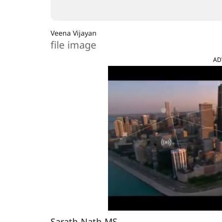
Veena Vijayan
file image
AD