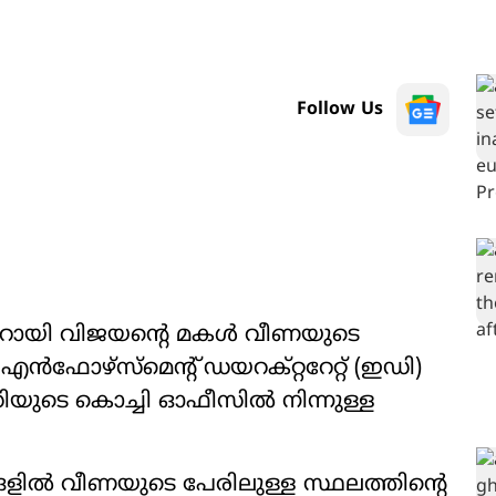
Follow Us
ണറായി വിജയന്‍റെ മകൾ വീണയുടെ
ഫോഴ്സ്മെന്‍റ് ഡയറക്റ്ററേറ്റ് (ഇഡി)
ുടെ കൊച്ചി ഓഫീസിൽ നിന്നുള്ള
ങളിൽ വീണയുടെ പേരിലുള്ള സ്ഥലത്തിന്‍റെ