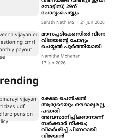
വീണയ്ക്ക് വീണ്ടും ഇഡി
നോട്ടീസ്; 29ന്
ചോദ്യംചെയ്യും
Sarath Nath MS
21 Jun 2026
മാസപ്പടിക്കേസിൽ വീണ
വിജയന്‍റെ ചോദ്യം
ചെയ്യൽ പൂർത്തിയായി
Namitha Mohanan
17 Jun 2026
rending
ക്ഷേമ പെൻഷൻ
ആരുടെയും ഔദാര്യമല്ല,
പദ്ധതി
അവസാനിപ്പിക്കാനാണ്
സർക്കാർ നീക്കം;
വിമർശിച്ച് പിണറായി
വിജയൻ