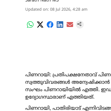
Sarath Nath MS
Updated on
:
08 Jul 2026, 4:28 am
പിണറായി: പ്രതിപക്ഷനേതാവ് പി
സ്വത്തുവിവരങ്ങൾ അന്വേഷിക്കാൻ എൻ
സംഘം പിണറായിയിൽ എത്തി. ഇഡിയ
ഉദ്യോഗസ്ഥരാണ് എത്തിയത്.
പിണറായി, പാതിരിയാട് എന്നിവിടങ്