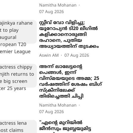
Namitha Mohanan
07 Aug 2026
സ്റ്റീവ് വോ വിളിച്ചു;
യൂറോപ‍്യൻ ടി20 ലീഗിൽ
കളിക്കാനൊരുങ്ങി
രഹാനെ, പുതിയ
അധ‍്യായത്തിന് തുടക്കം
Aswin AM
07 Aug 2026
അന്ന് ലാലേട്ടന്‍റെ
പെങ്ങൾ, ഇന്ന്
വിസ്മയയുടെ അമ്മ; 25
വർഷത്തിന് ശേഷം ബിഗ്
സ്ക്രീനിലേക്ക്
തിരിച്ചെത്തി ചിപ്പി
Namitha Mohanan
07 Aug 2026
"എന്‍റെ മുറിയിൽ
ജീൻസും ജുബ്ബയുമിട്ട