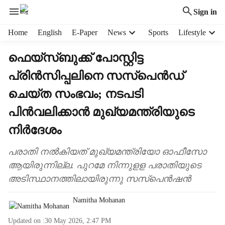
Sign in
H
Home
English
E-Paper
News
Sports
Lifestyle
e
a
ഫെയ്സ്ബുക്ക് പോസ്റ്റിട്ട
d
പ്രിൻസിപ്പലിനെ സസ്പെന്‍ഡ്
e
r
ചെയ്ത സംഭവം; നടപടി
m
e
പിന്‍വലിക്കാന്‍ മുഖ്യമന്ത്രിയുടെ
n
നിർദേശം
u
i
പരാതി നൽ‌കിയത് മുഖ്യമന്ത്രിയോ ഓഫീസോ
t
e
ആയിരുന്നില്ല. പുറമേ നിന്നുളള പരാതിയുടെ
m
അടിസ്ഥാനത്തിലായിരുന്നു സസ്‌പെന്‍ഷന്‍
s
Namitha Mohanan
Updated on :
30 May 2026, 2:47 PM