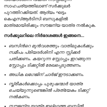
സാഹചര്യത്തിലാണ് സർക്കുലർ
പുറത്തിറക്കിയത്. ആദ്യം ഘട്ടം
കെഎസ്ആർടിസി ബസുകളിൽ
മാത്രമായിരിക്കും സൗജന്യ യാത്ര നൽകുക.
സർക്കുലറിലെ നിർദേശങ്ങൾ ഇങ്ങനെ...
ബസിന്‍റെ മുൻവശത്തും വാതിലുകൾക്കും
സമീപം പ്രിയദർശിനി എന്ന സ്റ്റിക്കർ
പതിക്കണം. കയറുന്ന സ്റ്റോപ്പും ഇറങ്ങുന്ന
സ്റ്റോപ്പും ടിക്കറ്റിൽ രേഖപ്പെടുത്തണം.
അധിക ലഗേജിന് ചാർജ് ഈടാക്കണം.
സ്ത്രീകൾക്കൊപ്പം പുരുഷന്മാർ യാത്ര
ചെയ്യുന്നുണ്ടെങ്കിൽ പ്രത്യേകം ടിക്കറ്റ്
നൽകണം.
സൗജന്യ യാത്ര ഇല്ലാത്ത ബസിൽ