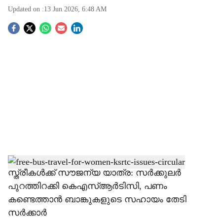
Updated on :
13 Jun 2026, 6:48 AM
S
o
c
i
a
l
s
h
സ്ത്രീകൾക്ക് സൗജന്യ യാത്ര: സർക്കുലർ
പുറത്തിറക്കി കെഎസ്ആർടിസി, പണം
a
കണ്ടെത്താൻ ബാങ്കുകളുടെ സഹായം തേടി
r
സർക്കാർ