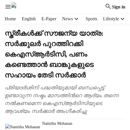
Sign in
H
Home
English
E-Paper
News
Sports
Lifestyle
e
a
സ്ത്രീകൾക്ക് സൗജന്യ യാത്ര:
d
സർക്കുലർ പുറത്തിറക്കി
e
r
കെഎസ്ആർടിസി, പണം
m
e
കണ്ടെത്താൻ ബാങ്കുകളുടെ
n
സഹായം തേടി സർക്കാർ
u
i
പ്രിയദർശിനി പദ്ധതിയുമായി ബന്ധപ്പെട്ട്
t
e
ഉണ്ടാവുന്ന നഷ്ടം മാസത്തിന്‍റെ ആദ്യം തന്നെ
m
നൽകണമെന്ന കെഎസ്ആർടിസിയുടെ
s
ആവശ്യം സർക്കാർ അംഗീകരിച്ചു
Namitha Mohanan