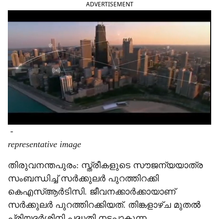
ADVERTISEMENT
e
-
representative image
തിരുവനന്തപുരം: സ്ത്രീകളുടെ സൗജന്യയാത്ര
സംബന്ധിച്ച് സർക്കുലർ പുറത്തിറക്കി
കെഎസ്ആർടിസി. ജീവനക്കാർക്കായാണ്
സർക്കുലർ പുറത്തിറക്കിയത്. തിങ്കളാഴ്ച മുതൽ
പ്രിയദർശിനി പദ്ധതി നടപ്പാകുന്ന