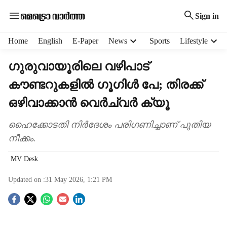
Sign in
H
Home
English
E-Paper
News
Sports
Lifestyle
e
a
ഗുരുവായൂരിലെ വഴിപാട്
d
കൗണ്ടറുകളിൽ ഗൂഗിൾ പേ; തിരക്ക്
e
r
ഒഴിവാക്കാൻ വെർച്വർ ക്യൂ
m
e
ഹൈക്കോടതി നിർദേശം പരിഗണിച്ചാണ് പുതിയ
n
നീക്കം.
u
i
MV Desk
t
e
Updated on :
31 May 2026, 1:21 PM
m
s
S
o