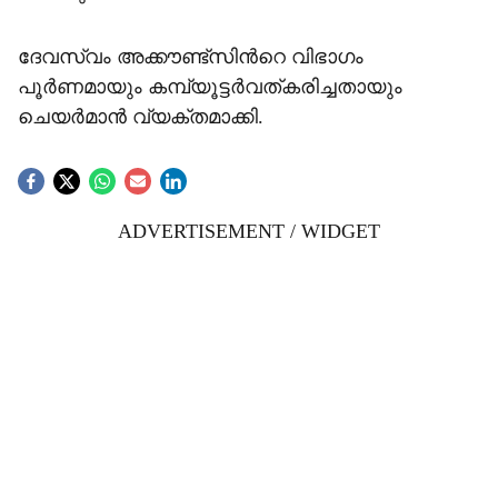
ദേവസ്വം അക്കൗണ്ട്സിന്‍റെ വിഭാഗം
പൂർണമായും കമ്പ്യൂട്ടർവത്കരിച്ചതായും
ചെയർമാൻ വ്യക്തമാക്കി.
ADVERTISEMENT / WIDGET