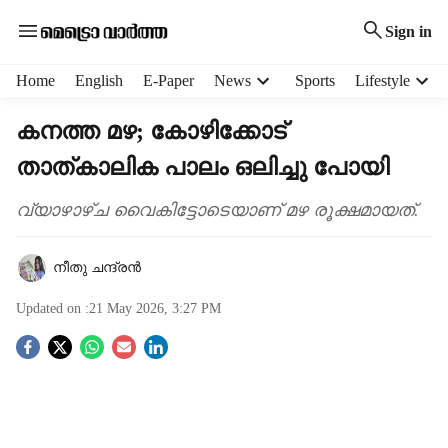
Sign in
H
Home
English
E-Paper
News
Sports
Lifestyle
e
a
കനത്ത മഴ; കോഴിക്കോട്
d
താത്കാലിക പാലം ഒലിച്ചു പോയി
e
r
m
വ്യാഴാഴ്ച വൈകിട്ടോടെയാണ് മഴ രൂക്ഷമായത്.
e
n
നീതു ചന്ദ്രൻ
u
i
Updated on :
21 May 2026, 3:27 PM
t
e
S
m
s
o
c