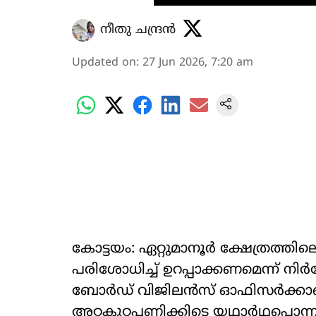
നീതു ചന്ദ്രൻ
Updated on
:
27 Jun 2026, 7:20 am
കോട്ടയം: ഏറ്റുമാനൂർ ക്ഷേത്രത്തി
പരിശോധിച്ച് ഉറപ്പാക്കണമെന്ന് ന
ബോർഡ് വിജിലൻസ് ഓഫിസർക്കാണ് 
അറ്റകുറ്റപ്പണിക്കിടെ യഥാർഥപൊന്നാ