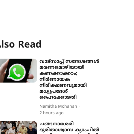
lso Read
വാട്സാപ്പ് സന്ദേശങ്ങൾ
മരണമൊഴിയായി
കണക്കാക്കാം;
നിർണായക
നിരീക്ഷണവുമായി
മധ്യപ്രദേശ്
ഹൈക്കോടതി
Namitha Mohanan
2 hours ago
ചങ്ങനാശേരി
ദുരിതാശ്വാസ ക്യാംപിൽ