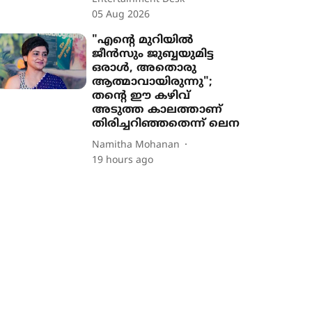
05 Aug 2026
"എന്‍റെ മുറിയിൽ
ജീൻസും ജുബ്ബയുമിട്ട
ഒരാൾ, അതൊരു
ആത്മാവായിരുന്നു";
തന്‍റെ ഈ കഴിവ്
അടുത്ത കാലത്താണ്
തിരിച്ചറിഞ്ഞതെന്ന് ലെന
Namitha Mohanan
19 hours ago