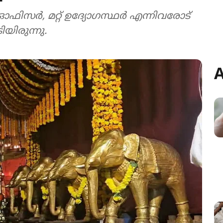
് ഓഫിസർ, മറ്റ് ഉദ്യോഗസ്ഥർ എന്നിവരോട്
യിരുന്നു.
A