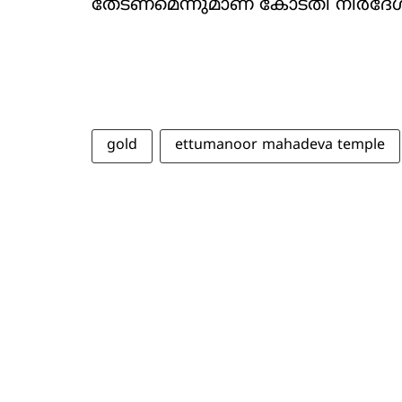
തേടണമെന്നുമാണ് കോടതി നിർദേശിച്
gold
ettumanoor mahadeva temple