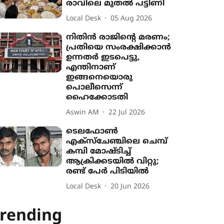
രാവിലെ മുതൽ പട്ടിണി
Local Desk
05 Aug 2026
നിതിൻ രാജിന്‍റെ മരണം;
പ്രതിയെ സംരക്ഷിക്കാൻ
ഉന്നതർ ഇടപെട്ടു,
എന്തിനാണ്
ഇങ്ങനെയൊരു
പൊലീസെന്ന്
ഹൈക്കോടതി
Aswin AM
22 Jul 2026
ടെലഫോൺ
എക്സ്ചേഞ്ചിലെ ചെമ്പ്
കമ്പി മോഷ്ടിച്ച്
ആക്രിക്കടയിൽ വിറ്റു;
രണ്ട് പേർ പിടിയിൽ
Local Desk
20 Jun 2026
rending