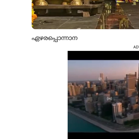
ഏഴരപ്പൊന്നാന
AD