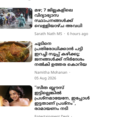
മഴ; 7 ജില്ലകളിലെ
വിദ്യാഭ്യാസ
സ്ഥാപനങ്ങൾക്ക്
വെള്ളിയാഴ്ച അവധി
Sarath Nath MS
6 hours ago
ചൂടിനെ
പ്രതിരോധിക്കാൻ പട്ടി
ഇറച്ചി സൂപ്പ് കഴിക്കൂ;
ജനങ്ങൾക്ക് നിർദേശം
നൽകി ഉത്തര കൊറിയ
Namitha Mohanan
05 Aug 2026
''സീത ബ്ലൗസ്
ഇട്ടില്ലെങ്കിൽ
പ്രശ്നമായേനേ, ഇപ്പോൾ
ഇട്ടതാണ് പ്രശ്നം'',
രാമായണം നടി
Entertainment Desk