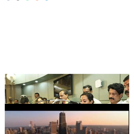
o
c
i
a
l
s
h
തിരുവനന്തപുരം കോർപ്പറേഷൻ
സത്യപ്രതിജ്ഞ (ഫയൽ ചിത്രം)
a
ADVERTISEMENT
r
e