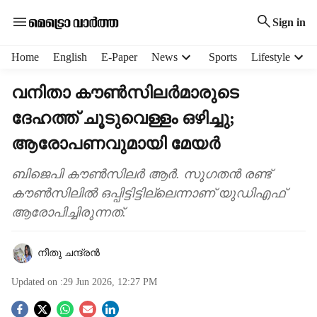
Sign in
H
Home
English
E-Paper
News
Sports
Lifestyle
e
a
വനിതാ കൗൺസിലർമാരുടെ
d
ദേഹത്ത് ചൂടുവെള്ളം ഒഴിച്ചു;
e
r
ആരോപണവുമായി മേയർ
m
e
ബിജെപി കൗൺസിലർ ആർ. സുഗതൻ രണ്ട്
n
കൗൺസിലിൽ ഒപ്പിട്ടിട്ടില്ലെന്നാണ് യുഡിഎഫ്
u
i
ആരോപിച്ചിരുന്നത്.
t
e
നീതു ചന്ദ്രൻ
m
s
Updated on :
29 Jun 2026, 12:27 PM
S