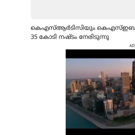
കെഎസ്ആർടിസിയും കെഎസ്ഇബിയും
35 കോടി നഷ്ടം നേരിടുന്നു
AD