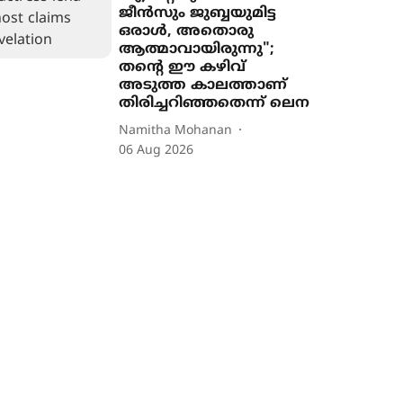
ജീൻസും ജുബ്ബയുമിട്ട
ഒരാൾ, അതൊരു
ആത്മാവായിരുന്നു";
തന്‍റെ ഈ കഴിവ്
അടുത്ത കാലത്താണ്
തിരിച്ചറിഞ്ഞതെന്ന് ലെന
Namitha Mohanan
06 Aug 2026