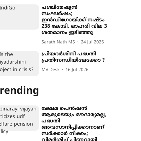
പശ്ചിമേഷ്യൻ
സംഘർഷം;
ഇൻഡിഗോയ്ക്ക് നഷ്ടം
238 കോടി, ഓഹരി വില 3
ശതമാനം ഇടിഞ്ഞു
Sarath Nath MS
24 Jul 2026
പ്രിയദര്‍ശിനി പദ്ധതി
പ്രതിസന്ധിയിലേക്കോ ?
MV Desk
16 Jul 2026
rending
ക്ഷേമ പെൻഷൻ
ആരുടെയും ഔദാര്യമല്ല,
പദ്ധതി
അവസാനിപ്പിക്കാനാണ്
സർക്കാർ നീക്കം;
വിമർശിച്ച് പിണറായി