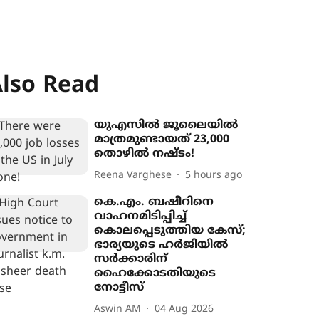
lso Read
യുഎസിൽ ജൂലൈയിൽ
മാത്രമുണ്ടായത് 23,000
തൊഴിൽ നഷ്ടം!
Reena Varghese
5 hours ago
കെ.എം. ബഷീറിനെ
വാഹനമിടിപ്പിച്ച്
കൊലപ്പെടുത്തിയ കേസ്;
ഭാര‍്യയുടെ ഹർജിയിൽ
സർക്കാരിന്
ഹൈക്കോടതിയുടെ
നോട്ടീസ്
Aswin AM
04 Aug 2026