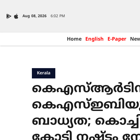
Aug 08, 2026
6:02 PM
Home
English
E-Paper
Ne
Kerala
കെഎസ്ആർടിസ
കെഎസ്ഇബിയും
ബാധ്യത; കൊച്ച
കോടി നഷ്ടം നേര