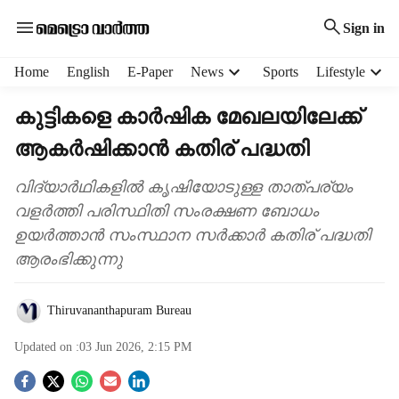
Sign in
H
Home
English
E-Paper
News
Sports
Lifestyle
e
a
കുട്ടികളെ കാർഷിക മേഖലയിലേക്ക്
d
ആകർഷിക്കാൻ കതിര് പദ്ധതി
e
r
m
വിദ്യാർഥികളിൽ കൃഷിയോടുള്ള താത്പര്യം
e
വളർത്തി പരിസ്ഥിതി സംരക്ഷണ ബോധം
n
ഉയർത്താൻ സംസ്ഥാന സർക്കാർ കതിര് പദ്ധതി
u
ആരംഭിക്കുന്നു
i
t
e
Thiruvananthapuram Bureau
m
s
Updated on :
03 Jun 2026, 2:15 PM
S