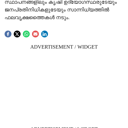
സ്ഥാപനങ്ങളിലും കൃഷി ഉദ്യോഗസ്ഥരുടേയും
ജനപ്രതിനിധികളുടേയും സാന്നിധ്യത്തിൽ
ഫലവൃക്ഷത്തൈകൾ നടും.
ADVERTISEMENT / WIDGET