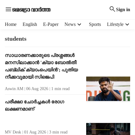
Sign in
H
Home
English
E-Paper
News
Sports
Lifestyle
e
a
students
d
e
T
സാധാരണക്കാരുടെ പ്രശ്നങ്ങൾ
r
a
മനസിലാക്കാൻ 'ക‍്യാ ബോൽതീ
m
g
e
പബ്ലിക് ക‍്യാംപെയിൻ'; പുതിയ
R
n
നീക്കവുമായി സിജെപി
e
u
s
Aswin AM
06 Aug 2026
1
min read
i
u
t
l
പരീക്ഷാ ചോര്‍ച്ചകള്‍ രോഗ
e
t
ലക്ഷണമാണ്
m
s
s
MV Desk
01 Aug 2026
3
min read