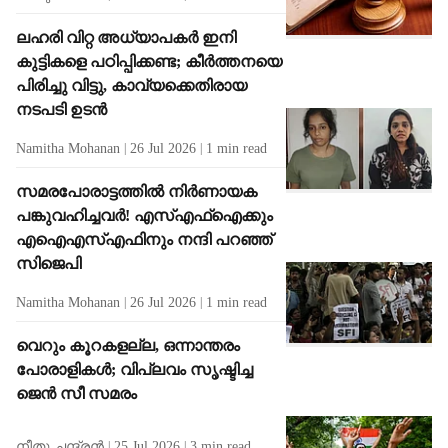
ലഹരി വിറ്റ അധ്യാപകർ ഇനി
കുട്ടികളെ പഠിപ്പിക്കണ്ട; കീർത്തനയെ
പിരിച്ചു വിട്ടു, കാവ്യക്കെതിരായ
നടപടി ഉടൻ
Namitha Mohanan
26 Jul 2026
1
min read
സമരപോരാട്ടത്തിൽ നിർണായക
പങ്കുവഹിച്ചവർ! എസ്എഫ്ഐക്കും
എഐഎസ്എഫിനും നന്ദി പറഞ്ഞ്
സിജെപി
Namitha Mohanan
26 Jul 2026
1
min read
വെറും കൂറകളല്ല, ഒന്നാന്തരം
പോരാളികൾ; വിപ്ലവം സൃഷ്ടിച്ച
ജെൻ സീ സമരം
നീതു ചന്ദ്രൻ
25 Jul 2026
3
min read