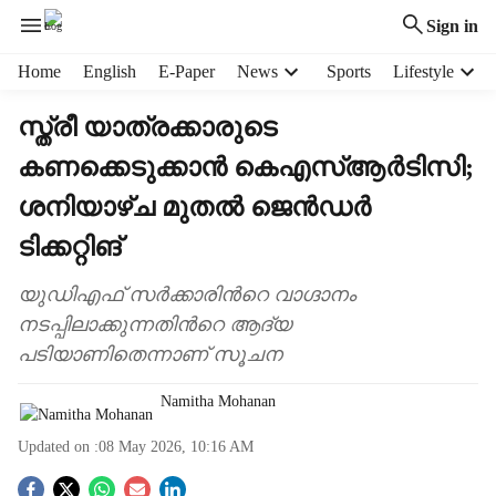
Sign in
H
Home
English
E-Paper
News
Sports
Lifestyle
e
a
സ്ത്രീ യാത്രക്കാരുടെ
d
കണക്കെടുക്കാൻ കെഎസ്ആർടിസി;
e
r
ശനിയാഴ്ച മുതൽ ജെൻഡർ
m
e
ടിക്കറ്റിങ്
n
u
യുഡിഎഫ് സർക്കാരിന്‍റെ വാഗ്ദാനം
i
നടപ്പിലാക്കുന്നതിന്‍റെ ആദ്യ
t
പടിയാണിതെന്നാണ് സൂചന
e
m
Namitha Mohanan
s
Updated on :
08 May 2026, 10:16 AM