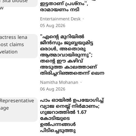
ഇട്ടതാണ് പ്രശ്നം'',
രാമായണം നടി
Entertainment Desk
05 Aug 2026
"എന്‍റെ മുറിയിൽ
ജീൻസും ജുബ്ബയുമിട്ട
ഒരാൾ, അതൊരു
ആത്മാവായിരുന്നു";
തന്‍റെ ഈ കഴിവ്
അടുത്ത കാലത്താണ്
തിരിച്ചറിഞ്ഞതെന്ന് ലെന
Namitha Mohanan
06 Aug 2026
പാം ഓയിൽ ഉപയോഗിച്ച്
വ്യാജ നെയ്യ് നിർമാണം;
ഗുജറാത്തിൽ 1.67
കോടിയുടെ
ഉൽപന്നങ്ങൾ
പിടിച്ചെടുത്തു