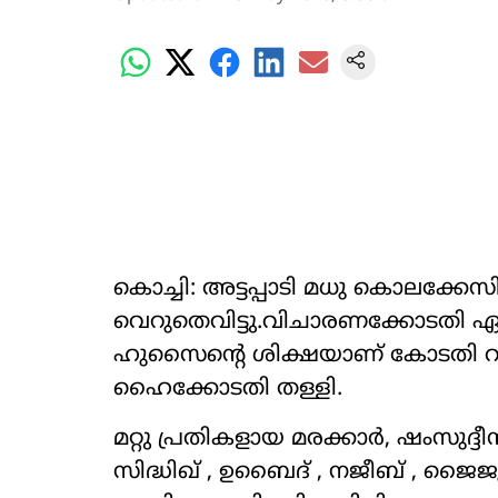
കൊച്ചി: അട്ടപ്പാടി മധു കൊലക്ക
വെറുതെവിട്ടു.വിചാരണക്കോടതി ഏഴ് 
ഹുസൈന്‍റെ ശിക്ഷയാണ് കോടതി റദ്ദാ
ഹൈക്കോടതി തള്ളി.
മറ്റു പ്രതികളായ മരക്കാർ, ഷംസുദ
സിദ്ധിഖ് , ഉബൈദ് , നജീബ് , ജൈജ