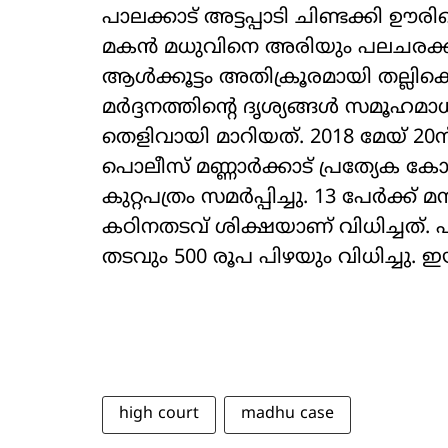
പാലക്കാട് അട്ടപ്പാടി ചിണ്ടക്കി ഊര
മകൻ മധുവിനെ അരിയും പലചരക്ക് സ
ആൾക്കൂട്ടം അതിക്രൂരമായി തല്ലിക്
മർദ്ദനത്തിന്റെ ദൃശ്യങ്ങൾ സമൂഹമാധ
തെളിവായി മാറിയത്. 2018 മേയ് 20ന
പൊലീസ് മണ്ണാർക്കാട് പ്രത്യേക ക
കുറ്റപത്രം സമർപ്പിച്ചു. 13 പേർക്
കഠിനതടവ് ശിക്ഷയാണ് വിധിച്ചത്. പ
തടവും 500 രൂപ പിഴയും വിധിച്ചു. 
high court
madhu case