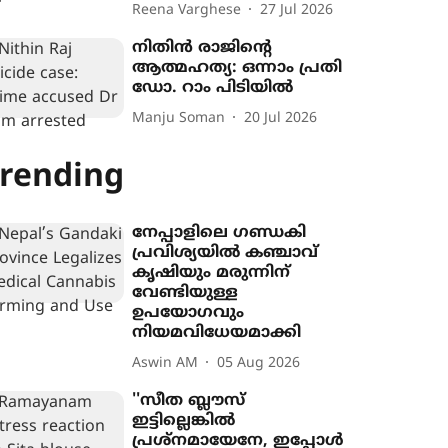
Reena Varghese
27 Jul 2026
നിതിൻ രാജിന്‍റെ
ആത്മഹത്യ: ഒന്നാം പ്രതി
ഡോ. റാം പിടിയിൽ‌
Manju Soman
20 Jul 2026
rending
നേപ്പാളിലെ ഗണ്ഡകി
പ്രവിശ‍്യയിൽ കഞ്ചാവ്
കൃഷി‍യും മരുന്നിന്
വേണ്ടിയുള്ള
ഉപയോഗവും
നിയമവിധേയമാക്കി
Aswin AM
05 Aug 2026
''സീത ബ്ലൗസ്
ഇട്ടില്ലെങ്കിൽ
പ്രശ്നമായേനേ, ഇപ്പോൾ