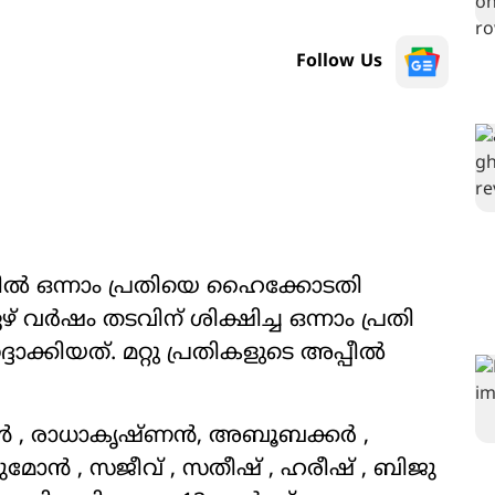
Follow Us
േസിൽ ഒന്നാം പ്രതിയെ ഹൈക്കോടതി
വർഷം തടവിന് ശിക്ഷിച്ച ഒന്നാം പ്രതി
ക്കിയത്. മറ്റു പ്രതികളുടെ അപ്പീൽ
്ദീൻ , രാധാകൃഷ്ണൻ, അബൂബക്കർ ,
ുമോൻ , സജീവ് , സതീഷ് , ഹരീഷ് , ബിജു