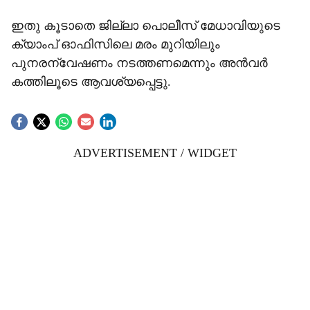
ഇതു കൂടാതെ ജില്ലാ പൊലീസ് മേധാവിയുടെ
ക‍്യാംപ് ഓഫിസിലെ മരം മുറിയിലും
പുനരന്വേഷണം നടത്തണമെന്നും അൻവർ
കത്തിലൂടെ ആവശ‍്യപ്പെട്ടു.
ADVERTISEMENT / WIDGET