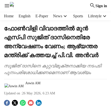
Sign in
H
Home
English
E-Paper
News
Sports
Lifestyle
e
a
ഫോൺവിളി വിവാദത്തിൽ മുൻ
d
എസ്പി സുജിത് ദാസിനെതിരേ
e
r
അന്വേഷണം വേണം; ആഭ്യന്തര
m
e
മന്ത്രിക്ക് കത്തയച്ച് പി.വി. അൻവർ
n
u
സുജിത് ദാസിനെ കുറ്റവിമുക്തനാക്കിയ നടപടി
i
പുനഃപരിശോധിക്കണമെന്നാണ് ആവശ‍്യം
t
e
Aswin AM
m
s
Updated on :
26 May 2026, 6:23 AM
S