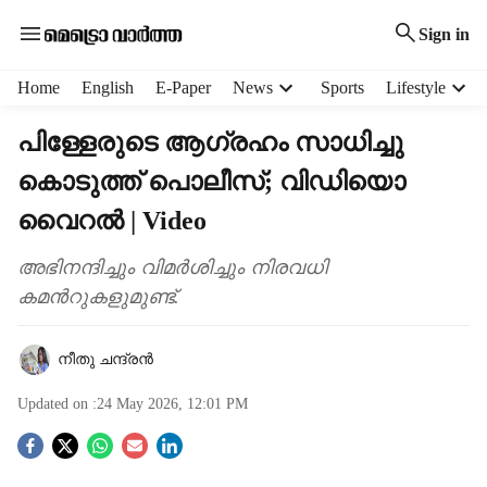
Sign in
H
Home
English
E-Paper
News
Sports
Lifestyle
e
a
പിള്ളേരുടെ ആഗ്രഹം സാധിച്ചു
d
കൊടുത്ത് പൊലീസ്; വിഡിയൊ
e
r
വൈറൽ | Video
m
e
അഭിനന്ദിച്ചും വിമർശിച്ചും നിരവധി
n
കമന്‍റുകളുമുണ്ട്.
u
i
t
നീതു ചന്ദ്രൻ
e
m
Updated on :
24 May 2026, 12:01 PM
s
S