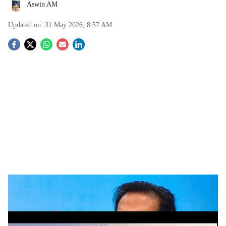
Aswin AM
Updated on :
31 May 2026, 8:57 AM
S
o
c
i
a
l
s
h
രമേശ് ചെന്നിത്തല
ADVERTISEMENT
a