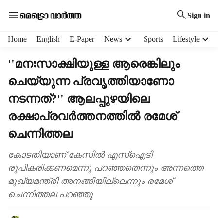
Sign in
H
Home
English
E-Paper
News
Sports
Lifestyle
e
a
''മനഃസാക്ഷിയുള്ള ആരെങ്കിലും
d
ചെയ്യുന്ന പ്രവൃത്തിയാണോ
e
r
നടന്നത്‍?'' ആലപ്പുഴയിലെ
m
e
രക്ഷാപ്രവർത്തനത്തിൽ രമേശ്
n
ചെന്നിത്തല
u
i
കോടതിയാണ് കേസിൽ എസ്ഐടി
t
e
രൂപികരിക്കണമെന്നു പറഞ്ഞതെന്നും അന്നത്തെ
m
മുഖ‍്യമന്ത്രി അനങ്ങിയില്ലെന്നും രമേശ്
s
ചെന്നിത്തല പറഞ്ഞു