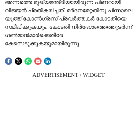
അന്നത്തെ മുഖ‍്യമന്ത്രിയായിരുന്ന പിണറായി
വിജയൻ പ്രതികരിച്ചത്. മർദനമേറ്റതിനു പിന്നാലെ
യൂത്ത് കോൺഗ്രസ് പ്രവർത്തകർ കോടതിയെ
സമീപിക്കുകയും. കോടതി നിർദേശത്തെത്തുടർന്ന്
ഗൺമാൻമാർക്കെതിരേ
കേസെടുക്കുകയുമായിരുന്നു.
ADVERTISEMENT / WIDGET