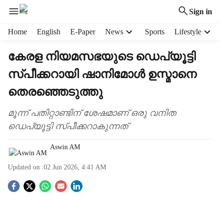
Sign in
H
Home
English
E-Paper
News
Sports
Lifestyle
e
a
കേരള നിയമസഭയുടെ ഡെപ്യൂട്ടി
d
സ്പീക്കറായി ഷാനിമോൾ ഉസ്മാനെ
e
r
തെരഞ്ഞെടുത്തു
m
e
മൂന്ന് പതിറ്റാണ്ടിന് ശേഷമാണ് ഒരു വനിത
n
ഡെപ‍്യൂട്ടി സ്പീക്കറാകുന്നത്
u
i
Aswin AM
t
e
Updated on :
02 Jun 2026, 4:41 AM
m
s
S
o