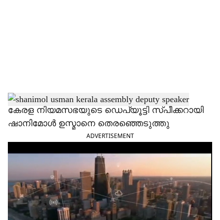
c
i
a
l
s
h
കേരള നിയമസഭയുടെ ഡെപ്യൂട്ടി സ്പീക്കറായി
ഷാനിമോൾ ഉസ്മാനെ തെരഞ്ഞെടുത്തു
a
ADVERTISEMENT
r
e