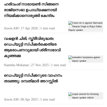
ഹരിവംശ് നാരായൺ സിങ്ങനെ
രാജ‍്യസഭാ ഉപാധ‍്യക്ഷനായി
നിയമിക്കാനൊരുങ്ങി കേന്ദ്രം
Aswin AM
17 Apr 2026
1
min read
വഷളൻ ചിരി, സ്ത്രീവിരുദ്ധത;
ഡെപ്യൂട്ടി സ്പീക്കർക്കെതിരേ
ആരോപണവുമായി ശ്രീനാദേവി
കുഞ്ഞമ്മ
Namitha Mohanan
27 Nov 2025
1
min read
ഡെപ‍്യൂട്ടി സ്പീക്കറുടെ വാഹനം
തടഞ്ഞു; ദമ്പതിമാർ അറസ്റ്റിൽ
Aswin AM
06 Apr 2025
1
min read