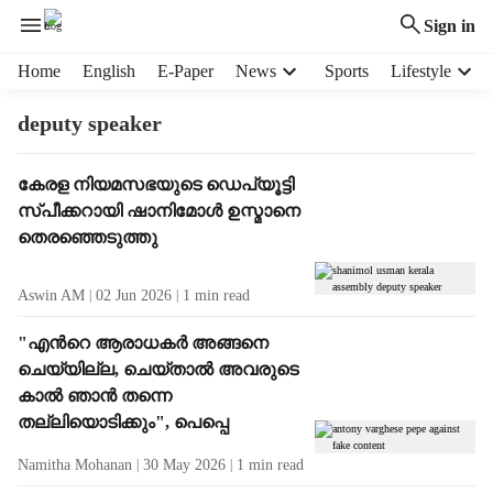
Sign in
H
Home
English
E-Paper
News
Sports
Lifestyle
e
a
deputy speaker
d
e
T
കേരള നിയമസഭയുടെ ഡെപ്യൂട്ടി
r
a
സ്പീക്കറായി ഷാനിമോൾ ഉസ്മാനെ
m
g
e
തെരഞ്ഞെടുത്തു
R
n
e
u
Aswin AM
02 Jun 2026
1
min read
s
i
u
t
"എന്‍റെ ആരാധകർ അങ്ങനെ
l
e
ചെയ്യില്ല, ചെയ്താൽ അവരുടെ
t
m
കാൽ ഞാൻ തന്നെ
s
s
തല്ലിയൊടിക്കും", പെപ്പെ
Namitha Mohanan
30 May 2026
1
min read