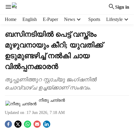
Sign in
H
Home
English
E-Paper
News
Sports
Lifestyle
e
a
ബസിനടിയിൽ പെട്ട് വസ്ത്രം
d
മുഴുവനായും കീറി; യുവതിക്ക്
e
r
ഉടുമുണ്ടഴിച്ച് നൽകി ചായ
m
e
വിൽപ്പനക്കാരൻ
n
u
തൃപ്പൂണിത്തുറ സ്റ്റാച്യു ജംഗ്ഷനിൽ
i
ചൊവ്വാഴ്ച ഉച്ചയ്ക്കാണ് സംഭവം.
t
e
നീതു ചന്ദ്രൻ
m
s
Updated on :
17 Jun 2026, 7:18 AM
S