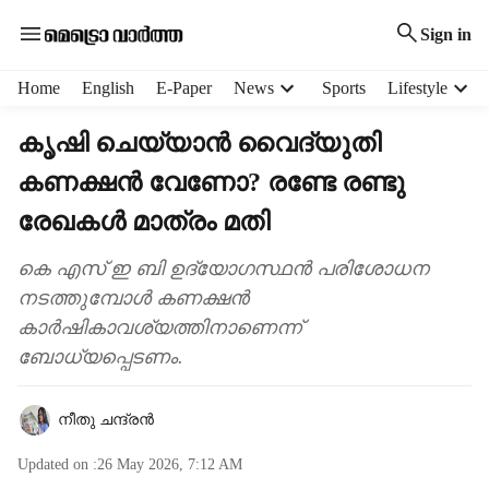
Sign in
H
Home
English
E-Paper
News
Sports
Lifestyle
e
a
കൃഷി ചെയ്യാൻ വൈദ്യുതി
d
കണക്ഷൻ വേണോ? രണ്ടേ രണ്ടു
e
r
രേഖകൾ മാത്രം മതി
m
e
കെ എസ് ഇ ബി ഉദ്യോഗസ്ഥൻ പരിശോധന
n
നടത്തുമ്പോൾ കണക്ഷൻ
u
i
കാർഷികാവശ്യത്തിനാണെന്ന്
t
ബോധ്യപ്പെടണം.
e
m
s
നീതു ചന്ദ്രൻ
Updated on :
26 May 2026, 7:12 AM