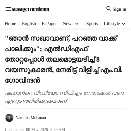
Sign in
H
Home
English
E-Paper
News
Sports
Lifestyle
e
a
"ഞാൻ സഖാവാണ്, പറഞ്ഞ വാക്ക്
d
പാലിക്കും"; എൽഡിഎഫ്
e
r
തോറ്റപ്പോൾ തലമൊട്ടയടിച്ച് 8
m
e
വയസുകാരൻ, നേരിട്ട് വിളിച്ച് എം.വി. ​​
n
ഗോവിന്ദൻ
u
i
ഷഹാന്‍റെ വീഡിയോ സിപിഎം നേതാക്കൾ വരെ
t
e
ഏറ്റെടുത്തിരിക്കുകയാണ്
m
s
Namitha Mohanan
Updated on :
08 May 2026, 5:59 AM