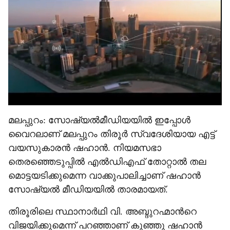
മലപ്പുറം: സോഷ്യൽമീഡിയയിൽ ഇപ്പോൾ
വൈറലാണ് മലപ്പുറം തിരൂർ സ്വദേശിയായ എട്ട്
വയസുകാരൻ ഷഹാന്‍. നിയമസഭാ
തെരഞ്ഞെടുപ്പിൽ എൽഡിഎഫ് തോറ്റാൽ തല
മൊട്ടയടിക്കുമെന്ന വാക്കുപാലിച്ചാണ് ഷഹാൻ
സോഷ്യൽ മീഡിയയിൽ താരമായത്.
തിരൂരിലെ സ്ഥാനാർഥി വി. അബ്ദുറഹ്മാന്‍റെ
വിജയിക്കുമെന്ന് പറഞ്ഞാണ് കുഞ്ഞു ഷഹാൻ