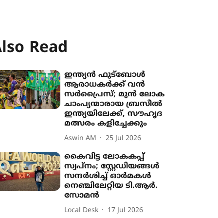
lso Read
ഇന്ത‍്യൻ ഫുട്ബോൾ
ആരാധകർക്ക് വൻ
സർപ്രൈസ്; മുൻ ലോക
ചാംപ‍്യന്മാരായ ബ്രസീൽ
ഇന്ത‍്യയിലേക്ക്, സൗഹൃദ
മത്സരം കളിച്ചേക്കും
Aswin AM
25 Jul 2026
കൈവിട്ട ലോകകപ്പ്
സ്വപ്നം; സ്റ്റേഡിയങ്ങൾ
സന്ദർശിച്ച് ഓർമകൾ
നെഞ്ചിലേറ്റിയ ടി.ആർ.
സോമൻ
Local Desk
17 Jul 2026