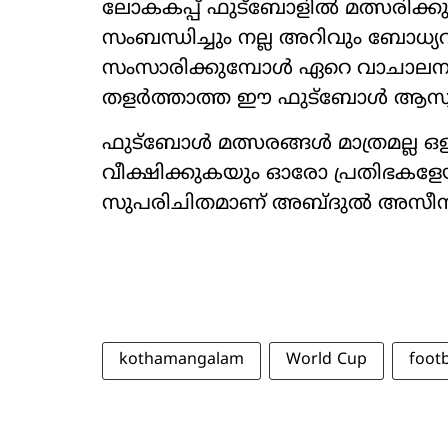
ലോകകപ്പ് ഫുട്ബോളിൽ മത്സരിക്കുന്
സംബന്ധിച്ചും നല്ല അറിവും ബോധ്യവു
സംസാരിക്കുമ്പോൾ ഏറെ വാചാലന
തളർത്താത്ത ഈ ഫുട്ബോൾ ആസ്
ഫുട്ബോൾ മത്സരങ്ങൾ മാത്രമല്ല ഒളി
വീക്ഷിക്കുകയും ഓരോ പ്രതിഭകളേയ
സുപരിചിതമാണ് അബ്‌ദുൽ അസീസ
kothamangalam
World Cup
foot