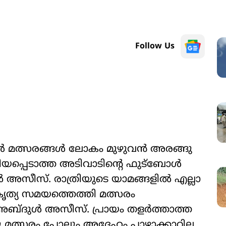
Follow Us
 മത്സരങ്ങൾ ലോകം മുഴുവൻ അരങ്ങു
പ്പെടാത്ത അടിവാടിന്‍റെ ഫുട്ബോൾ
സീസ്. രാത്രിയുടെ യാമങ്ങളിൽ എല്ലാ
കൃത്യ സമയത്തെത്തി മത്സരം
 അബ്ദുൾ അസീസ്. പ്രായം തളർത്താത്ത
ു മത്സരം പോലും അദ്ദേഹം പാഴാക്കാറില്ല.