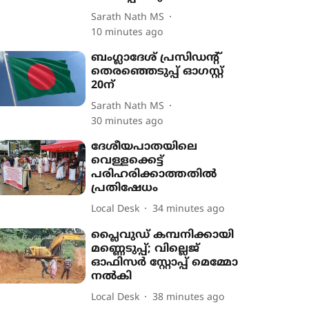
Sarath Nath MS
10 minutes ago
ബംഗ്ലാദേശ് പ്രസിഡന്‍റ്
തെരഞ്ഞെടുപ്പ് ഓഗസ്റ്റ്
20ന്
Sarath Nath MS
30 minutes ago
ദേശീയപാതയിലെ
വെള്ളക്കെട്ട്
പരിഹരിക്കാത്തതിൽ
പ്രതിഷേധം
Local Desk
34 minutes ago
പ്ലൈവുഡ് കമ്പനിക്കായി
മണ്ണെടുപ്പ്; വില്ലെജ്
ഓഫിസർ സ്റ്റോപ്പ് മെമ്മോ
നൽകി
Local Desk
38 minutes ago