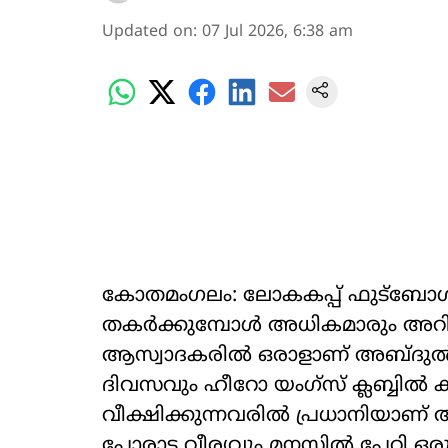
Updated on
:
07 Jul 2026, 6:38 am
കോതമംഗലം: ലോകകപ്പ് ഫുട്ബോൾ
തകർക്കുമ്പോൾ അധികമാരും അറിയ
ആസ്വാദകരിൽ ഒരാളാണ് അബ്ദുൽ അ
ദിവസവും ഹീറോ യംഗ്സ് ക്ലബ്ബിൽ 
വീക്ഷിക്കുന്നവരിൽ പ്രധാനിയാണ്
പോരാട്ട വീര്യവും മനസ്സിൽ പേറി ഒര