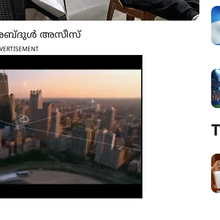
ന അബ്ദുൾ അസീസ്
VERTISEMENT
T