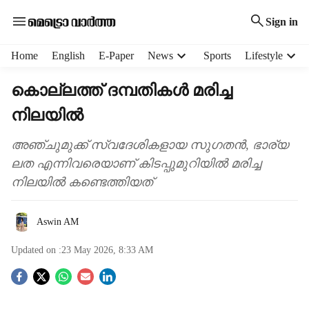
Sign in
H
Home
English
E-Paper
News
Sports
Lifestyle
e
a
കൊല്ലത്ത് ദമ്പതികൾ മരിച്ച
d
നിലയിൽ
e
r
m
അഞ്ചുമുക്ക് സ്വദേശികളായ സുഗതൻ, ഭാര‍്യ
e
ലത എന്നിവരെയാണ് കിടപ്പുമുറിയിൽ മരിച്ച
n
നിലയിൽ കണ്ടെത്തിയത്
u
i
t
Aswin AM
e
m
Updated on :
23 May 2026, 8:33 AM
s
S