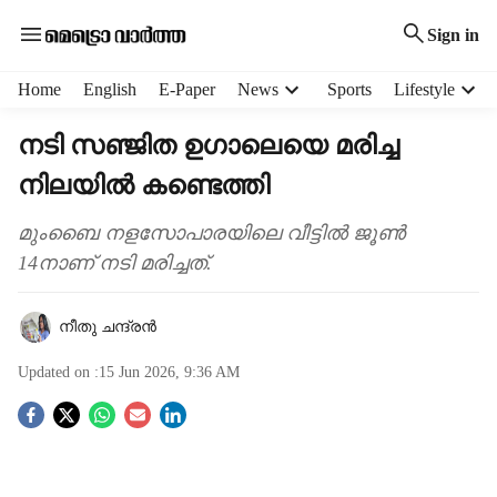
Sign in
H
Home
English
E-Paper
News
Sports
Lifestyle
e
a
നടി സഞ്ജിത ഉഗാലെയെ മരിച്ച
d
നിലയിൽ കണ്ടെത്തി
e
r
m
മുംബൈ നളസോപാരയിലെ വീട്ടിൽ ജൂൺ
e
14നാണ് നടി മരിച്ചത്.
n
u
നീതു ചന്ദ്രൻ
i
t
Updated on :
15 Jun 2026, 9:36 AM
e
m
S
s
o