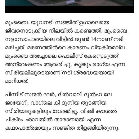
മുംബൈ: യുവനടി സഞ്ജിത് ഉഗാലെയെ
ജീവനൊടുക്കിയ നിലയിൽ കണ്ടെത്തി. മുംബൈ
നളസോപാരയിലെ വീട്ടിൽ ജൂൺ 14നാണ് നടി
മരിച്ചത്. മരണത്തിന്‍റെ കാരണം വ്യക്തമല്ല.
മുംബൈ അച്ചോലെ പൊലീസ് കേസെടുത്ത്
അന്വേഷണം ആരംഭിച്ചു. കുങ്കും ഭാഗ്യ എന്ന
സീരിയലിലൂടെയാണ് നടി ശ്രദ്ധേയയായി
മാറിയത്.
പിന്നീട് സജൻ ഘർ, ദിൽവാലി ദുൽഹ ലേ
ജായേഗി, വാഗ്ലെ കി ദുനിയ തുടങ്ങിയ
സീരിയലുകളിലും വേഷമിട്ടു. വിക്കി കൗശൽ
ചിക്രം ഛാവയിൽ താരാബായി എന്ന
കഥാപാത്രമായും സഞ്ജിത തിളങ്ങിയിരുന്നു.