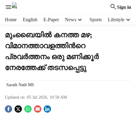
Sign in
H
Home
English
E-Paper
News
Sports
Lifestyle
e
a
മുംബൈയിൽ കനത്ത മഴ;
d
വിമാനത്താവളത്തിന്‍റെ
e
r
പ്രവർത്തനം ഒരു മണിക്കൂർ
m
e
നേരത്തേക്ക് തടസപ്പെട്ടു
n
u
i
Sarath Nath MS
t
Updated on :
05 Jul 2026, 10:58 AM
e
m
S
s
o
c