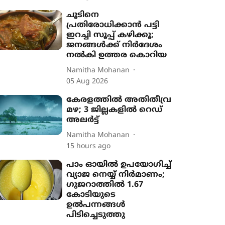
ചൂടിനെ
പ്രതിരോധിക്കാൻ പട്ടി
ഇറച്ചി സൂപ്പ് കഴിക്കൂ;
ജനങ്ങൾക്ക് നിർദേശം
നൽകി ഉത്തര കൊറിയ
Namitha Mohanan
05 Aug 2026
കേരളത്തിൽ അതിതീവ്ര
മഴ; 3 ജില്ലകളിൽ റെഡ്
അലർട്ട്
Namitha Mohanan
15 hours ago
പാം ഓയിൽ ഉപയോഗിച്ച്
വ്യാജ നെയ്യ് നിർമാണം;
ഗുജറാത്തിൽ 1.67
കോടിയുടെ
ഉൽപന്നങ്ങൾ
പിടിച്ചെടുത്തു