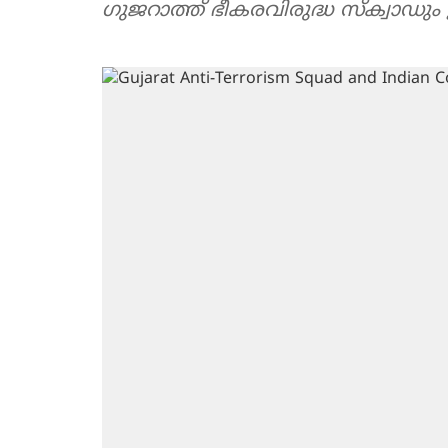
ഗുജറാത്ത് ഭീകരവിരുദ്ധ സ്‌ക്വാഡും ഇന