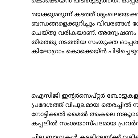
കൊക്കെയ്ൻ പിടിച്ചെടുത്തത്. ഓപ്
മയക്കുമരുന്ന് കടത്ത് ശൃംഖലയെക്കു
ബന്ധങ്ങളെക്കുറിച്ചും വിവരങ്ങൾ 
ചെയ്തു വരികയാണ്. അന്വേഷണം തുടര
തീരത്തു നടത്തിയ സംയുക്ത ഓപ്പറ
കിലോഗ്രാം കൊക്കെയ്ൻ പിടിച്ചെടുത
ഐസിജി ഇന്‍റർസെപ്റ്റർ ബോട്ടുകളും
പ്രദേശത്ത് വിപുലമായ തെരച്ചിൽ നട
നോട്ടിക്കൽ മൈൽ അകലെ നങ്കൂരമിട്
കപ്പലിൽ സംശയാസ്പദമായ പ്രവർത്
ചില ബാഗുകൾ കടലിലേയ്ക്ക് വലിച്ചെ