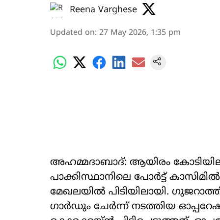
Reena Varghese
Updated on
:
27 May 2026, 1:35 pm
അഹമ്മദാബാദ്: ആയിരം കോടിയിലധ
പാക്കിസ്ഥാനിലെ പോർട്ട് കാസിമിൽ 
മേഖലയിൽ പിടിയിലായി. ഗുജറാത്ത് ഭീക
ഗാര്‍ഡും ചേർന്ന് നടത്തിയ ഓപ്പ