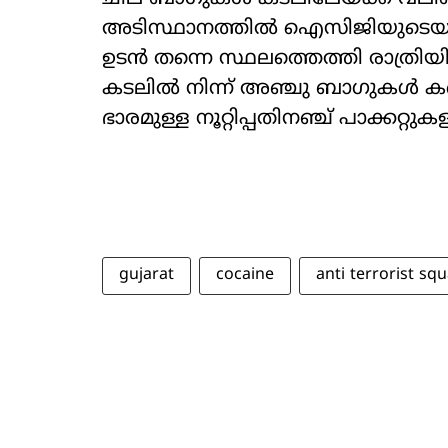
അടിസ്ഥാനത്തിൽ ഐസിജിയുടെയും
ഉടൻ തന്നെ സ്ഥലത്തെത്തി രാത്രി
കടലിൽ നിന്ന് അഞ്ചു ബാഗുകൾ കണ്
ഭാരമുള്ള നൂറ്റിപ്പതിനഞ്ച് പാക്കറ്റുക
gujarat
cocaine
anti terrorist sq