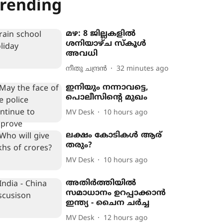
rending
മഴ: 8 ജില്ലകളിൽ
ശനിയാഴ്ച സ്കൂൾ
അവധി
നീതു ചന്ദ്രൻ
32 minutes ago
ഇനിയും നന്നാവട്ടെ,
പൊലീസിന്‍റെ മുഖം
MV Desk
10 hours ago
ലക്ഷം കോടികൾ ആര്
തരും‍?
MV Desk
10 hours ago
അതിർത്തിയിൽ
സമാധാനം ഉറപ്പാക്കാൻ
ഇന്ത്യ - ചൈന ചർച്ച
MV Desk
12 hours ago