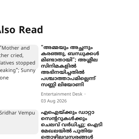
lso Read
"അമ്മയും അച്ഛനും
കരഞ്ഞു, ബന്ധുക്കൾ
മിണ്ടാതായി"; അശ്ലീല
സിനിമകളിൽ
അഭിനയിച്ചതിൽ
പശ്ചാത്താപമില്ലെന്ന്
സണ്ണി ലിയോണി
Entertainment Desk
03 Aug 2026
എഐയ്ക്കും ഡാറ്റാ
സെന്‍ററുകൾക്കും
ചെലവ് വർധിച്ചു; ഐടി
മേഖലയിൽ പുതിയ
തൊഴിലവസരങ്ങൾ