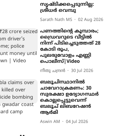
സൃഷ്ടിക്കപ്പെടുന്നില്ല:
ശ്രീധർ വെമ്പു
Sarath Nath MS
02 Aug 2026
പണത്തിന്‍റെ കൂമ്പാരം;
ഡ്രൈവറുടെ വീട്ടിൽ
നിന്ന് പിടിച്ചെടുത്തത് 28
കോടി രൂപ,
പുലരുവോളം എണ്ണി
പൊലീസ്|Video
നീതു ചന്ദ്രൻ
30 Jul 2026
ബലൂചിസ്ഥാനിൽ
ചാവേറാക്രമണം: 30
സുരക്ഷാ ഉദ്യോഗസ്ഥർ
കൊല്ലപ്പെട്ടുവെന്ന്
ബലൂച് ലിബറേഷൻ
ആർമി
Aswin AM
04 Jul 2026