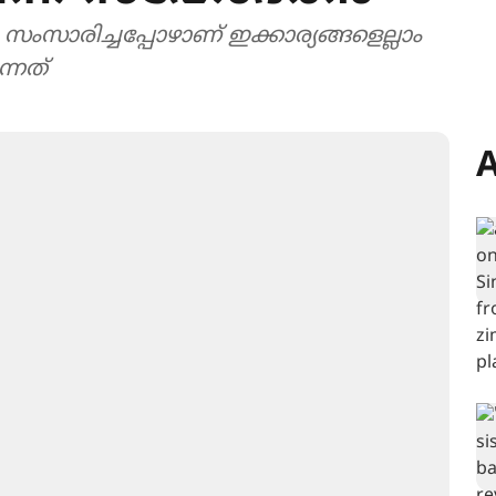
സാരിച്ചപ്പോഴാണ് ഇക്കാര‍്യങ്ങളെല്ലാം
്നത്
A