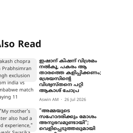
lso Read
ഇഷാന് കിഷന് വിശ്രമം
നൽകൂ, പകരം ആ
താരത്തെ കളിപ്പിക്കണം;
ശ്രേയസിന്‍റെ
വിശ്വസ്തനെ പറ്റി
ആകാശ് ചോപ്ര
Aswin AM
26 Jul 2026
"അമ്മയുടെ
സഹോദരിക്കും മോശം
അനുഭവമുണ്ടായി";
വെളിപ്പെടുത്തലുമായി