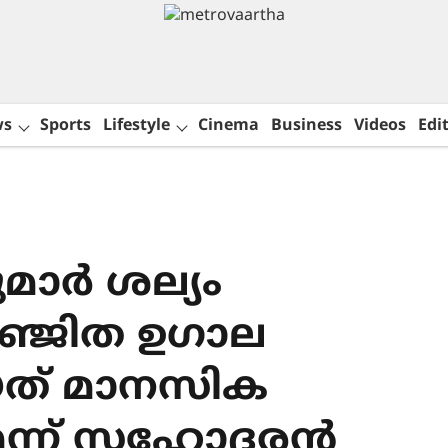
ws
Sports
Lifestyle
Cinema
Business
Videos
Edit
ുമാർ ശല‍്യം
സഞ്ജിത ഉഗാല
യത് മാനസിക
െന്ന് സഹോദരൻ