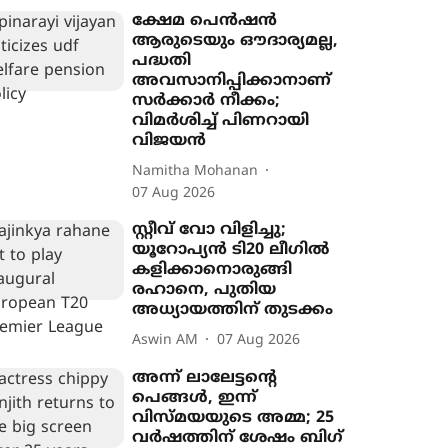
ക്ഷേമ പെൻഷൻ
ആരുടെയും ഔദാര്യമല്ല,
പദ്ധതി
അവസാനിപ്പിക്കാനാണ്
സർക്കാർ നീക്കം;
വിമർശിച്ച് പിണറായി
വിജയൻ
Namitha Mohanan
07 Aug 2026
സ്റ്റീവ് വോ വിളിച്ചു;
യൂറോപ‍്യൻ ടി20 ലീഗിൽ
കളിക്കാനൊരുങ്ങി
രഹാനെ, പുതിയ
അധ‍്യായത്തിന് തുടക്കം
Aswin AM
07 Aug 2026
അന്ന് ലാലേട്ടന്‍റെ
പെങ്ങൾ, ഇന്ന്
വിസ്മയയുടെ അമ്മ; 25
വർഷത്തിന് ശേഷം ബിഗ്