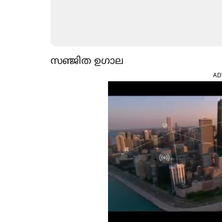
സഞ്ജിത ഉഗാല
AD