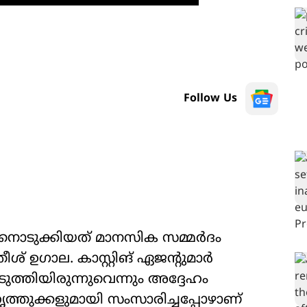
Follow Us
നൊടുക്കിയത് മാനസിക സമ്മർദം
ഉഗാല. കാസ്റ്റിങ് ഏജന്‍റുമാർ
ുത്തിയിരുന്നുവെന്നും അദ്ദേഹം
ൃത്തുക്കളുമായി സംസാരിച്ചപ്പോഴാണ്