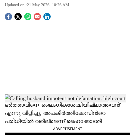
Updated on :
21 May 2026, 10:26 AM
S
o
c
i
a
l
s
h
ഭർത്താവിനെ 'ലൈംഗികശേഷിയില്ലാത്തവൻ'
എന്നു വിളിച്ചു, അപകീർത്തിക്കേസിന്‍റെ
a
പരിധിയിൽ വരില്ലെന്ന് ഹൈക്കോടതി
r
ADVERTISEMENT