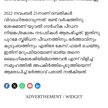
2022 നവംബർ 25നാണ് ദമ്പതികൾ
വിവാഹിതരാവുന്നത്. രണ്ട് വർഷത്തിനു
ശേഷമാണ് യുവതി ഗാർഹിക പീഡന
നിയമപ്രകാരം നടപടികൾ ആരംഭിച്ചത്. ഇതിനു
പുറമേ സ്ത്രീധന പീഡനത്തിനും ഭർത്താവിനും
കുടുംബത്തിനും എതിരേ കേസ് ഫയർ ചെയ്തു.
ഇതിന് മറുപടിയായാണ് ഭാര്യ തന്നെ
ലൈംഗികശേഷിയില്ലാത്തവൻ എന്ന് വിളിച്ച്
സമൂഹത്തിൽ അപകീർത്തിപ്പെടുത്തിയെന്ന്
ആരോപിച്ച് ഭർത്താവ് പരാതി നൽകിയത്.
ADVERTISEMENT / WIDGET