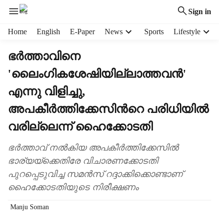
Sign in
H
Home
English
E-Paper
News
Sports
Lifestyle
e
a
ഭർത്താവിനെ
d
'ലൈംഗികശേഷിയില്ലാത്തവൻ'
e
r
എന്നു വിളിച്ചു,
m
e
അപകീർത്തിക്കേസിന്‍റെ പരിധിയിൽ
n
വരില്ലെന്ന് ഹൈക്കോടതി
u
i
ഭർത്താവ് നൽകിയ അപകീർത്തിക്കേസിൽ
t
e
ഭാര്യയ്ക്കെതിരേ വിചാരണക്കോടതി
m
പുറപ്പെടുവിച്ച സമൻസ് റദ്ദാക്കിക്കൊണ്ടാണ്
s
ഹൈക്കോടതിയുടെ നിരീക്ഷണം
Manju Soman