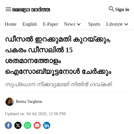
Sign in
H
Home
English
E-Paper
News
Sports
Lifestyle
e
a
ഡീസൽ ഇറക്കുമതി കുറയ്ക്കും,
d
പകരം ഡീസലിൽ 15
e
r
ശതമാനത്തോളം
m
e
ഐസോബ്യൂട്ടനോൾ ചേർക്കും
n
u
സുപ്രധാന നീക്കവുമായി നിതിൻ ഗഡ്കരി
i
t
e
Reena Varghese
m
Updated on :
04 Jul 2026, 12:06 PM
s
S