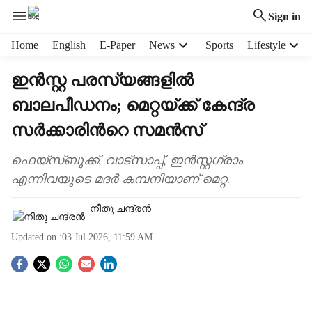
Sign in
H
Home
English
E-Paper
News
Sports
Lifestyle
e
a
ഇൻസ്റ്റ പരസ്യങ്ങളിൽ
d
ബാലപീഡനം; മെറ്റയ്ക്ക് കേന്ദ്ര
e
r
സർക്കാരിന്‍റെ സമൻസ്
m
e
ഫെയ്സ്ബുക്ക്, വാട്സാപ്പ്, ഇൻസ്റ്റഗ്രാം
n
എന്നിവയുടെ മദർ കമ്പനിയാണ് മെറ്റ.
u
i
നീതു ചന്ദ്രൻ
t
e
Updated on :
03 Jul 2026, 11:59 AM
m
s
S
o