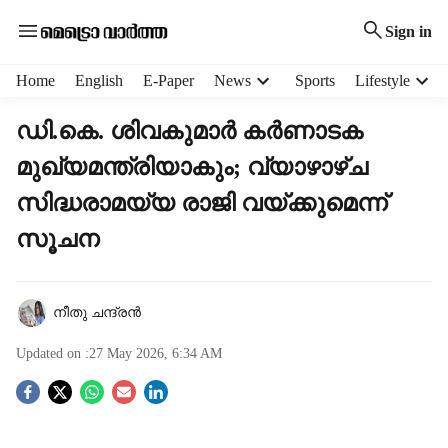
Sign in
H
Home
English
E-Paper
News
Sports
Lifestyle
e
a
ഡി.കെ. ശിവകുമാർ കർണാടക
d
മുഖ്യമന്ത്രിയാകും; വ്യാഴാഴ്ച
e
r
സിദ്ധരാമയ്യ രാജി വയ്ക്കുമെന്ന്
m
e
സൂചന
n
u
i
നീതു ചന്ദ്രൻ
t
e
Updated on :
27 May 2026, 6:34 AM
m
s
S
o