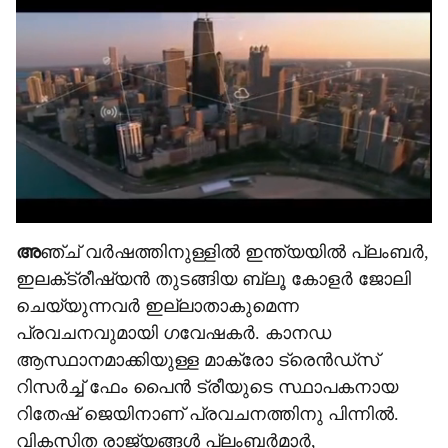
e
അ
ഞ്ച് വർഷത്തിനുള്ളിൽ ഇന്ത്യയിൽ പ്ലംബർ,
ഇലക്‌ട്രീഷ്യൻ തുടങ്ങിയ ബ്ലൂ കോളർ ജോലി
ചെയ്യുന്നവർ ഇല്ലാതാകുമെന്ന
പ്രവചനവുമായി ഗവേഷകർ. കാനഡ
ആസ്ഥാനമാക്കിയുള്ള മാക്രോ ട്രെൻഡ്സ്
റിസർച്ച് ഫേം പൈൻ ട്രീയുടെ സ്ഥാപകനായ
റിതേഷ് ജെയിനാണ് പ്രവചനത്തിനു പിന്നിൽ.
വികസിത രാജ്യങ്ങൾ പ്ലംബർമാർ,