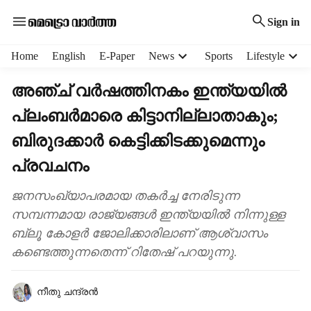
Sign in
H
Home
English
E-Paper
News
Sports
Lifestyle
e
a
അഞ്ച് വർഷത്തിനകം ഇന്ത്യയിൽ
d
പ്ലംബർമാരെ കിട്ടാനില്ലാതാകും;
e
r
ബിരുദക്കാർ കെട്ടിക്കിടക്കുമെന്നും
m
e
പ്രവചനം
n
u
ജനസംഖ്യാപരമായ തകർച്ച നേരിടുന്ന
i
സമ്പന്നമായ രാജ്യങ്ങൾ ഇന്ത്യയിൽ നിന്നുള്ള
t
ബ്ലൂ കോളർ ജോലിക്കാരിലാണ് ആശ്വാസം
e
കണ്ടെത്തുന്നതെന്ന് റിതേഷ് പറയുന്നു.
m
s
നീതു ചന്ദ്രൻ