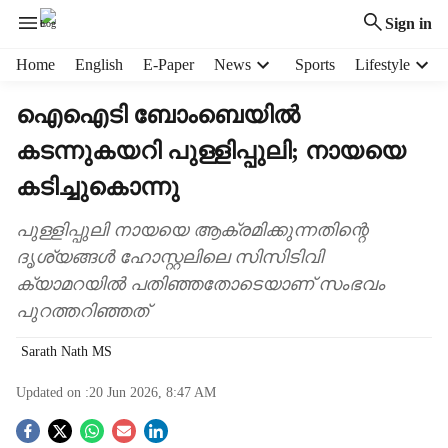
Sign in
H
Home
English
E-Paper
News
Sports
Lifestyle
e
a
ഐഐടി ബോംബെയില്‍
d
കടന്നുകയറി പുള്ളിപ്പുലി; നായയെ
e
r
കടിച്ചുകൊന്നു
m
e
പുള്ളിപ്പുലി നായയെ ആക്രമിക്കുന്നതിന്റെ
n
ദൃശ്യങ്ങള്‍ ഹോസ്റ്റലിലെ സിസിടിവി
u
i
ക്യാമറയില്‍ പതിഞ്ഞതോടെയാണ് സംഭവം
t
പുറത്തറിഞ്ഞത്
e
m
Sarath Nath MS
s
Updated on :
20 Jun 2026, 8:47 AM
S