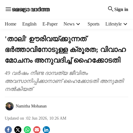
Sign in
H
Home
English
E-Paper
News
Sports
Lifestyle
e
a
'താലി' ഊരിവയ്ക്കുന്നത്
d
ഭർത്താവിനോടുള്ള ക്രൂരത; വിവാഹ
e
r
മോചനം അനുവദിച്ച് ഹൈക്കോടതി
m
e
49 വർഷം നീണ്ട ദാമ്പത്യ ജീവിതം
n
അവസാനിപ്പിക്കാനാണ് ഹൈക്കോടതി അനുമതി
u
i
നൽകിയത്
t
e
Namitha Mohanan
m
s
Updated on :
02 Jun 2026, 10:26 AM
S