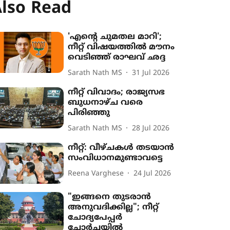
lso Read
'എന്‍റെ ചുമതല മാറി';
നീറ്റ് വിഷയത്തിൽ മൗനം
വെടിഞ്ഞ് രാഘവ് ഛദ്ദ
Sarath Nath MS
31 Jul 2026
നീറ്റ് വിവാദം; രാജ്യസഭ
ബുധനാഴ്ച വരെ
പിരിഞ്ഞു
Sarath Nath MS
28 Jul 2026
നീറ്റ്: വീഴ്ചകൾ തടയാൻ
സംവിധാനമുണ്ടാവട്ടെ
Reena Varghese
24 Jul 2026
"ഇങ്ങനെ തുടരാൻ
അനുവദിക്കില്ല"; നീറ്റ്
ചോദ്യപേപ്പർ
ചോർച്ചയിൽ