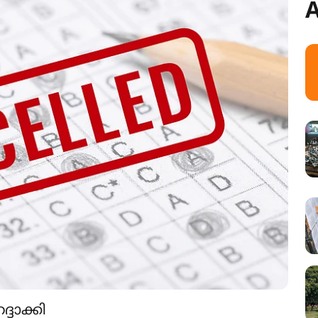
A
്ദാക്കി