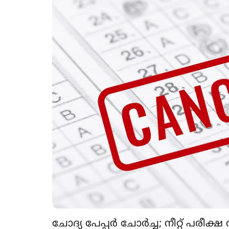
ചോദ്യ പേപ്പർ ചോർച്ച; നീറ്റ് പരീക്ഷ റദ