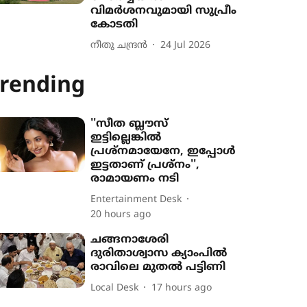
വിമർശനവുമായി സുപ്രീം
കോടതി
നീതു ചന്ദ്രൻ
24 Jul 2026
rending
''സീത ബ്ലൗസ്
ഇട്ടില്ലെങ്കിൽ
പ്രശ്നമായേനേ, ഇപ്പോൾ
ഇട്ടതാണ് പ്രശ്നം'',
രാമായണം നടി
Entertainment Desk
20 hours ago
ചങ്ങനാശേരി
ദുരിതാശ്വാസ ക്യാംപിൽ
രാവിലെ മുതൽ പട്ടിണി
Local Desk
17 hours ago