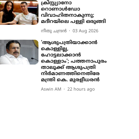
ക്രിസ്റ്റ്യാനോ
റൊണാൾഡോ
വിവാഹിതനാകുന്നു;
മദീറയിലെ പള്ളി ഒരുങ്ങി
നീതു ചന്ദ്രൻ
03 Aug 2026
'ആശുപത്രിയാക്കാൻ
കൊള്ളില്ല,
ഹോട്ടലാക്കാൻ
കൊള്ളാം'; പത്തനാപുരം
താലൂക്ക് ആശുപത്രി
നിർമാണത്തിനെതിരേ
മന്ത്രി കെ. മുരളീധരൻ
Aswin AM
22 hours ago