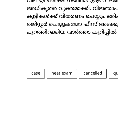
വീണ്ടും പരീക്ഷ നടത്താനുള്ള വിജ്ഞാ
അധികൃതർ വ്യക്തമാക്കി. വിജ്ഞാപനം
കുട്ടികൾക്ക് വിതരണം ചെയ്യും. ഒ
രജിസ്റ്റർ ചെയ്യുകയോ ഫീസ് അടക്ക
പുറത്തിറക്കിയ വാർത്താ കുറിപ്പിൽ 
case
neet exam
cancelled
qu