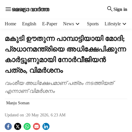
Sign in
H
Home
English
E-Paper
News
Sports
Lifestyle
e
a
മകുടി ഊതുന്ന പാമ്പാട്ടിയായി മോദി;
d
പ്രധാനമന്ത്രിയെ അധിക്ഷേപിക്കുന്ന
e
r
കാർട്ടൂണുമായി നോർവീജിയൻ
m
e
പത്രം, വിമർശനം
n
u
വംശീയ അധിക്ഷേപമാണ് പത്രം നടത്തിയത്
i
എന്നാണ് വിമർശനം
t
e
Manju Soman
m
s
Updated on :
20 May 2026, 6:23 AM
S