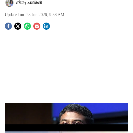
നീതു ചന്ദ്രൻ
Updated on :
23 Jun 2026, 9:58 AM
S
o
c
i
a
l
s
h
ധർമേന്ദ്ര പ്രധാൻ
ADVERTISEMENT
a