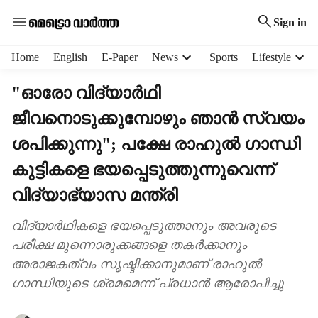
Sign in
H
Home
English
E-Paper
News
Sports
Lifestyle
e
a
"ഓരോ വിദ്യാർഥി
d
ജീവനൊടുക്കുമ്പോഴും ഞാൻ സ്വയം
e
r
ശപിക്കുന്നു"; പക്ഷേ രാഹുൽ ഗാന്ധി
m
e
കുട്ടികളെ ഭയപ്പെടുത്തുന്നുവെന്ന്
n
വിദ്യാഭ്യാസ മന്ത്രി
u
i
വിദ്യാർഥികളെ ഭയപ്പെടുത്താനും അവരുടെ
t
e
പരീക്ഷ മുന്നൊരുക്കങ്ങളെ തകർക്കാനും
m
അരാജകത്വം സൃഷ്ടിക്കാനുമാണ് രാഹുൽ
s
ഗാന്ധിയുടെ ശ്രമമെന്ന് പ്രധാൻ ആരോപിച്ചു