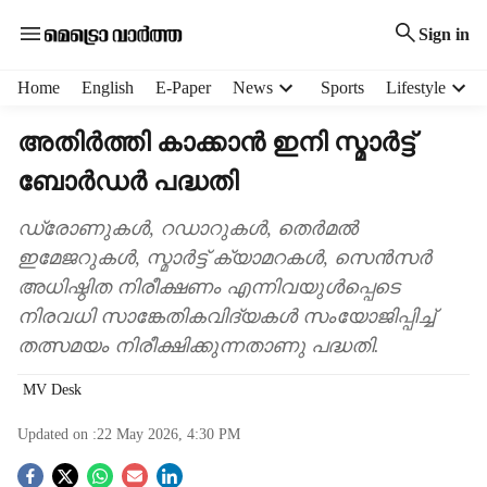
Sign in
H
Home
English
E-Paper
News
Sports
Lifestyle
e
a
അതിർത്തി കാക്കാൻ ഇനി സ്മാർട്ട്
d
ബോർഡർ പദ്ധതി
e
r
m
ഡ്രോണുകള്‍, റഡാറുകള്‍, തെര്‍മല്‍
e
ഇമേജറുകള്‍, സ്മാര്‍ട്ട് ക്യാമറകള്‍, സെന്‍സര്‍
n
അധിഷ്ഠിത നിരീക്ഷണം എന്നിവയുള്‍പ്പെടെ
u
നിരവധി സാങ്കേതികവിദ്യകള്‍ സംയോജിപ്പിച്ച്
i
തത്സമയം നിരീക്ഷിക്കുന്നതാണു പദ്ധതി.
t
e
MV Desk
m
s
Updated on :
22 May 2026, 4:30 PM
S